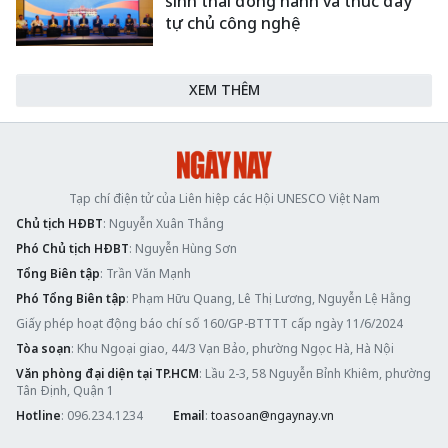
sinh thái đồng hành và thúc đẩy
tự chủ công nghệ
XEM THÊM
Tạp chí điện tử của Liên hiệp các Hội UNESCO Việt Nam
Chủ tịch HĐBT
: Nguyễn Xuân Thắng
Phó Chủ tịch HĐBT
: Nguyễn Hùng Sơn
Tổng Biên tập
: Trần Văn Mạnh
Phó Tổng Biên tập
: Phạm Hữu Quang, Lê Thị Lương, Nguyễn Lệ Hằng
Giấy phép hoạt động báo chí số 160/GP-BTTTT cấp ngày 11/6/2024
Tòa soạn
: Khu Ngoại giao, 44/3 Vạn Bảo, phường Ngọc Hà, Hà Nội
Văn phòng đại diện tại TP.HCM
: Lầu 2-3, 58 Nguyễn Bỉnh Khiêm, phường
Tân Định, Quận 1
Hotline
: 096.234.1234
Email
:
toasoan@ngaynay.vn