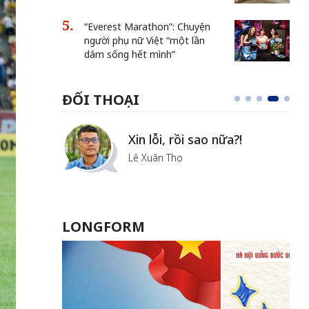
“Everest Marathon”: Chuyện
người phụ nữ Việt “một lần
dám sống hết mình”
ĐỐI THOẠI
i
Xin lỗi, rồi sao nữa?!
ủa Hà
Lê Xuân Thọ
LONGFORM