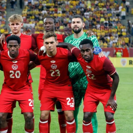
Bắc Biên - Giữ một ngô
i nhà
làng ven sông Hồng c
Nội
TS. Trần Kim Hào