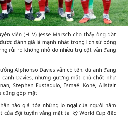
50 năm Việt 
m gia
50 năm Việt Nam gia
nhập UNESCO
uyện viên (HLV) Jesse Marsch cho thấy ông đặt
 Khơi
nhập UNESCO: Khơi
nguồn nội lực 
 được đánh giá là mạnh nhất trong lịch sử bóng
n hóa,
nguồn nội lực văn hóa,
định hình vị t
ng rủi ro không nhỏ do nhiều trụ cột vẫn đang
 kiến
định hình vị thế kiến
tạo | Kỳ 1: K
g kiến
tạo | Kỳ 3: Hội nhập
hòa bình thể h
ạo mới
quốc tế bằng bản lĩnh
quyết định l
rưởng Alphonso Davies vẫn có tên, dù anh đang
Việt Nam
ên cạnh Davies, những gương mặt chủ chốt như
nan, Stephen Eustaquio, Ismaël Koné, Alistair
a cũng góp mặt.
phần nào giải tỏa những lo ngại của người hâm
t của đội tuyển vắng mặt tại kỳ World Cup đặc