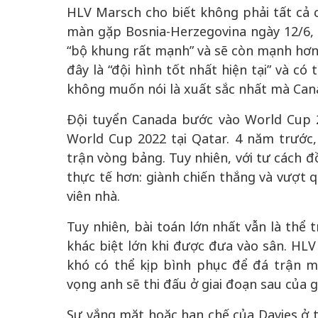
HLV Marsch cho biết không phải tất cả
màn gặp Bosnia-Herzegovina ngày 12/6,
“bộ khung rất mạnh” và sẽ còn mạnh hơn n
đây là “đội hình tốt nhất hiện tại” và c
không muốn nói là xuất sắc nhất mà Can
Đội tuyển Canada bước vào World Cup 
World Cup 2022 tại Qatar. 4 năm trước
trận vòng bảng. Tuy nhiên, với tư cách 
thực tế hơn: giành chiến thắng và vượt 
viên nhà.
Tuy nhiên, bài toán lớn nhất vẫn là thể 
khác biệt lớn khi được đưa vào sân. HL
khó có thể kịp bình phục để đá trận 
vọng anh sẽ thi đấu ở giai đoạn sau của gi
Sự vắng mặt hoặc hạn chế của Davies ở 