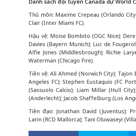
Danh sách đội tuyển Canada dự World C
Thủ môn: Maxime Crepeau (Orlando City 
Clair (Inter Miami FC).
Hậu vệ: Moïse Bombito (OGC Nice); Derek
Davies (Bayern Munich); Luc de Fougeroll
Alfie Jones (Middlesbrough); Richie Lary
Waterman (Chicago Fire).
Tiền vệ: Ali Ahmed (Norwich City); Tajon 
Angeles FC); Stephen Eustaquio (FC Port
(Sassuolo Calcio); Liam Millar (Hull Cit
(Anderlecht); Jacob Shaffelburg (Los Ange
Tiền đạo: Jonathan David (Juventus); Pro
Larin (RCD Mallorca); Tani Oluwaseyi (Villa