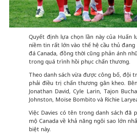
 gia
50 năm Việt Na
Quyết định lựa chọn lần này của Huấn l
hơi
nhập UNESCO:
niềm tin rất lớn vào thế hệ cầu thủ đang
 hình
Hà Nội vững bước vào
nguồn nội lực vă
đá Canada, đồng thời cũng phản ánh nhữ
ỳ 2:
không gian phát triển
định hình vị thế
trong quá trình hồi phục chấn thương.
tác
mới - Kỳ 5: Thủ đô qua
tạo | Kỳ 4: Sán
hát
lăng kính số hóa
làm nên diện m
Theo danh sách vừa được công bố, đội t
phải điều trị chấn thương gân kheo. B
Jonathan David, Cyle Larin, Tajon Bucha
Johnston, Moïse Bombito và Richie Larye
Việc Davies có tên trong danh sách đã 
mộ Canada về khả năng ngôi sao lớn nhấ
biệt này.