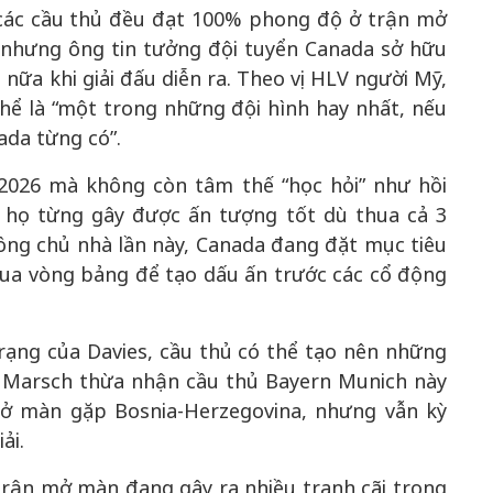
 các cầu thủ đều đạt 100% phong độ ở trận mở
 nhưng ông tin tưởng đội tuyển Canada sở hữu
ữa khi giải đấu diễn ra. Theo vị HLV người Mỹ,
ó thể là “một trong những đội hình hay nhất, nếu
ada từng có”.
2026 mà không còn tâm thế “học hỏi” như hồi
, họ từng gây được ấn tượng tốt dù thua cả 3
đồng chủ nhà lần này, Canada đang đặt mục tiêu
qua vòng bảng để tạo dấu ấn trước các cổ động
trạng của Davies, cầu thủ có thể tạo nên những
V Marsch thừa nhận cầu thủ Bayern Munich này
mở màn gặp Bosnia-Herzegovina, nhưng vẫn kỳ
ải.
trận mở màn đang gây ra nhiều tranh cãi trong