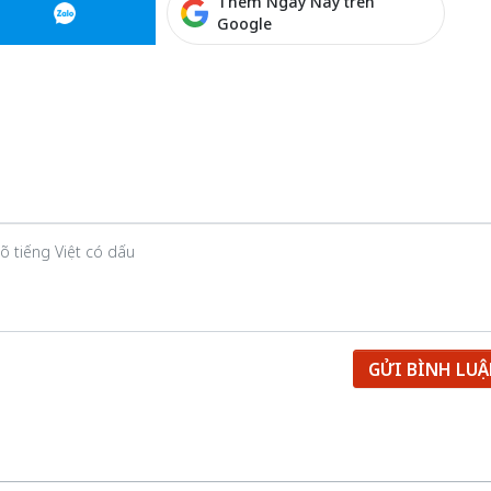
Thêm Ngày Nay trên
Google
GỬI BÌNH LU