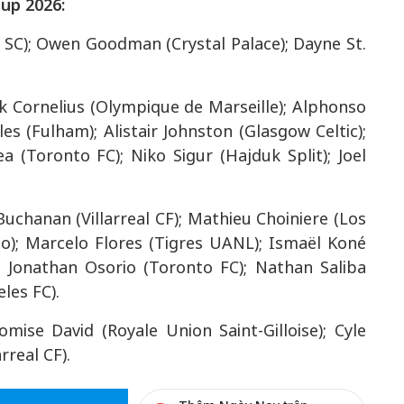
up 2026:
SC); Owen Goodman (Crystal Palace); Dayne St.
 Cornelius (Olympique de Marseille); Alphonso
es (Fulham); Alistair Johnston (Glasgow Celtic);
ea (Toronto FC); Niko Sigur (Hajduk Split); Joel
Buchanan (Villarreal CF); Mathieu Choiniere (Los
o); Marcelo Flores (Tigres UANL); Ismaël Koné
y); Jonathan Osorio (Toronto FC); Nathan Saliba
les FC).
mise David (Royale Union Saint-Gilloise); Cyle
rreal CF).