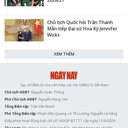
Chủ tịch Quốc hội Trần Thanh
Mẫn tiếp Đại sứ Hoa Kỳ Jennifer
Wicks
XEM THÊM
Tạp chí điện tử của Liên hiệp các Hội UNESCO Việt Nam
Chủ tịch HĐBT
: Nguyễn Xuân Thắng
Phó Chủ tịch HĐBT
: Nguyễn Hùng Sơn
Tổng Biên tập
: Trần Văn Mạnh
Phó Tổng Biên tập
: Phạm Hữu Quang, Lê Thị Lương, Nguyễn Lệ Hằng
Giấy phép hoạt động báo chí số 160/GP-BTTTT cấp ngày 11/6/2024
Tòa soạn
: Khu Ngoại giao, 44/3 Vạn Bảo, phường Ngọc Hà, Hà Nội