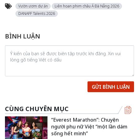
Vườn ươm dự án
Liên hoan phim châu Á Đà Nẵng 2026
DANAFF Talents 2026
BÌNH LUẬN
GỬI BÌNH LUẬN
CÙNG CHUYÊN MỤC
“Everest Marathon”: Chuyện
người phụ nữ Việt “một lần dám
sống hết mình”