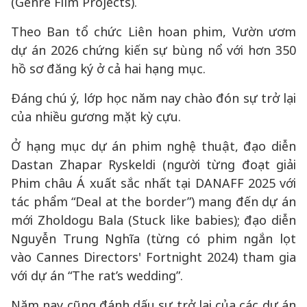
(Genre Film Projects).
Theo Ban tổ chức Liên hoan phim, Vườn ươm
dự án 2026 chứng kiến sự bùng nổ với hơn 350
hồ sơ đăng ký ở cả hai hạng mục.
Đáng chú ý, lớp học năm nay chào đón sự trở lại
của nhiều gương mặt kỳ cựu.
Ở hạng mục dự án phim nghệ thuật, đạo diễn
Dastan Zhapar Ryskeldi (người từng đoạt giải
Phim châu Á xuất sắc nhất tại DANAFF 2025 với
tác phẩm “Deal at the border”) mang đến dự án
mới Zholdogu Bala (Stuck like babies); đạo diễn
Nguyễn Trung Nghĩa (từng có phim ngắn lọt
vào Cannes Directors' Fortnight 2024) tham gia
với dự án “The rat’s wedding”.
Năm nay cũng đánh dấu sự trở lại của các dự án