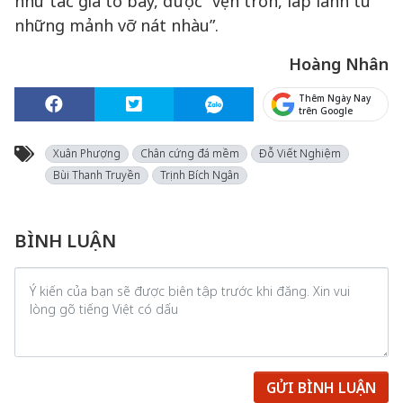
như tác giả tỏ bày, được “vẹn tròn, lấp lánh từ
những mảnh vỡ nát nhàu”.
Hoàng Nhân
Thêm Ngày Nay
trên Google
Xuân Phượng
Chân cứng đá mềm
Đỗ Viết Nghiệm
Bùi Thanh Truyền
Trịnh Bích Ngân
BÌNH LUẬN
GỬI BÌNH LUẬN