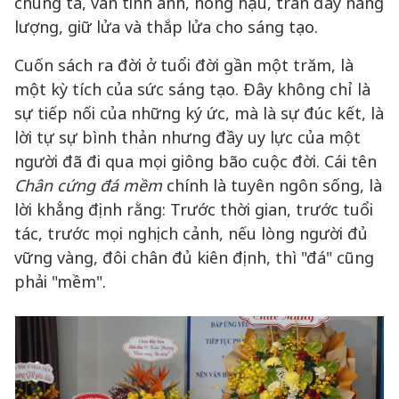
chúng ta, vẫn tinh anh, nồng hậu, tràn đầy năng
lượng, giữ lửa và thắp lửa cho sáng tạo.
Cuốn sách ra đời ở tuổi đời gần một trăm, là
một kỳ tích của sức sáng tạo. Đây không chỉ là
sự tiếp nối của những ký ức, mà là sự đúc kết, là
lời tự sự bình thản nhưng đầy uy lực của một
người đã đi qua mọi giông bão cuộc đời. Cái tên
Chân cứng đá mềm
chính là tuyên ngôn sống, là
lời khẳng định rằng: Trước thời gian, trước tuổi
tác, trước mọi nghịch cảnh, nếu lòng người đủ
vững vàng, đôi chân đủ kiên định, thì "đá" cũng
phải "mềm".