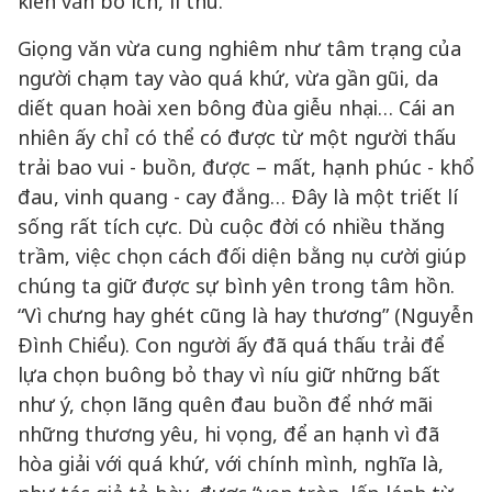
kiến văn bổ ích, lí thú.
Giọng văn vừa cung nghiêm như tâm trạng của
người chạm tay vào quá khứ, vừa gần gũi, da
diết quan hoài xen bông đùa giễu nhại… Cái an
nhiên ấy chỉ có thể có được từ một người thấu
trải bao vui - buồn, được – mất, hạnh phúc - khổ
đau, vinh quang - cay đắng… Đây là một triết lí
sống rất tích cực. Dù cuộc đời có nhiều thăng
trầm, việc chọn cách đối diện bằng nụ cười giúp
chúng ta giữ được sự bình yên trong tâm hồn.
“Vì chưng hay ghét cũng là hay thương” (Nguyễn
Đình Chiểu). Con người ấy đã quá thấu trải để
lựa chọn buông bỏ thay vì níu giữ những bất
như ý, chọn lãng quên đau buồn để nhớ mãi
những thương yêu, hi vọng, để an hạnh vì đã
hòa giải với quá khứ, với chính mình, nghĩa là,