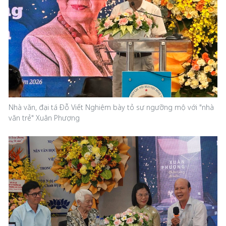
Nhà văn, đại tá Đỗ Viết Nghiệm bày tỏ sự ngưỡng mộ với "nhà
văn trẻ" Xuân Phượng