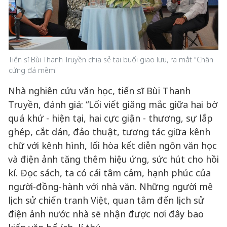
Tiến sĩ Bùi Thanh Truyền chia sẻ tại buổi giao lưu, ra mắt "Chân
cứng đá mềm"
Nhà nghiên cứu văn học, tiến sĩ Bùi Thanh
Truyền, đánh giá: “Lối viết giăng mắc giữa hai bờ
quá khứ - hiện tại, hai cực giận - thương, sự lắp
ghép, cắt dán, đảo thuật, tương tác giữa kênh
chữ với kênh hình, lối hòa kết diễn ngôn văn học
và điện ảnh tăng thêm hiệu ứng, sức hút cho hồi
kí. Đọc sách, ta có cái tâm cảm, hạnh phúc của
người-đồng-hành với nhà văn. Những người mê
lịch sử chiến tranh Việt, quan tâm đến lịch sử
điện ảnh nước nhà sẽ nhận được nơi đây bao