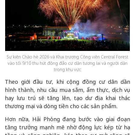
Sự kiện Chào hè 2026 và Khai trương Công viên Central Forest
vào tối 9/10 thu hút đông đảo cư dân tương lai và người dân
trong khu vực
Theo giới đầu tư, khi cộng đồng cư dân dần
hình thành, nhu cầu mua sắm, ẩm thực, dịch vụ
hay lưu trú sẽ tăng lên, tạo dư địa khai thác
thương mại và dòng tiền cho các sản phẩm.
Hơn nữa, Hải Phòng đang bước vào giai đoạn
tăng trưởng mạnh mẽ nhờ động lực kép từ hạ