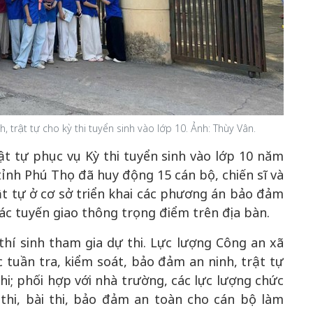
50 năm Việt Nam gia
m gia
nhập UNESCO: Khơi
50 năm Việt 
 Khơi
nguồn nội lực văn hóa,
nhập UNESCO
n hóa,
định hình vị thế kiến
nguồn nội lực, 
trật tự cho kỳ thi tuyển sinh vào lớp 10. Ảnh: Thùy Vân.
 kiến
tạo | Kỳ 1: Khát vọng
vị thế kiến tạo
t tự phục vụ Kỳ thi tuyển sinh vào lớp 10 năm
 nhập
hòa bình thể hiện trong
Chuyển hóa 
n lĩnh
quyết định lịch sử
thành động l
tỉnh Phú Thọ đã huy động 15 cán bộ, chiến sĩ và
triển
ật tự ở cơ sở triển khai các phương án bảo đảm
các tuyến giao thông trọng điểm trên địa bàn.
thí sinh tham gia dự thi. Lực lượng Công an xã
 tuần tra, kiểm soát, bảo đảm an ninh, trật tự
i; phối hợp với nhà trường, các lực lượng chức
thi, bài thi, bảo đảm an toàn cho cán bộ làm