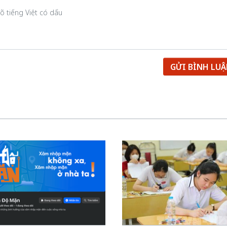
GỬI BÌNH LU