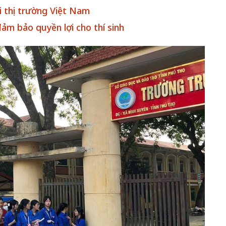
i thị trường Việt Nam
 đảm bảo quyền lợi cho thí sinh
 một ngôi
Xin lỗi, rồi sao nữa?!
 Hồng của Hà
Lê Xuân Thọ