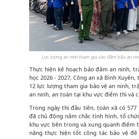
50 năm Việt Nam gia
50 năm Việt Na
nhập UNESCO: Khơi
nhập UNESCO:
 vào
nguồn nội lực văn hóa,
nguồn nội lực vă
Lực lượng an ninh tham gia vào đảm bảo an ninh, 
riển
định hình vị thế kiến
định hình vị thế
Thực hiện kế hoạch bảo đảm an ninh, trậ
ô qua
tạo | Kỳ 4: Sáng kiến
tạo | Kỳ 3: Hội
a
làm nên diện mạo mới
quốc tế bằng bả
học 2026 - 2027, Công an xã Bình Xuyên, 
Việt Nam
12 lực lượng tham gia bảo vệ an ninh, tr
an ninh, an toàn tại khu vực điểm thi và 
Trong ngày thi đầu tiên, toàn xã có 577 
đã chủ động nắm chắc tình hình, tổ chức
khu vực bên trong và xung quanh điểm th
năng thực hiện tốt công tác bảo vệ đề 