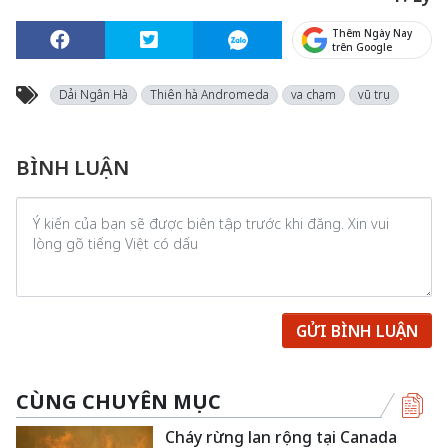
Thêm Ngày Nay
trên Google
Dải Ngân Hà
Thiên hà Andromeda
va chạm
vũ trụ
BÌNH LUẬN
GỬI BÌNH LUẬN
CÙNG CHUYÊN MỤC
Cháy rừng lan rộng tại Canada