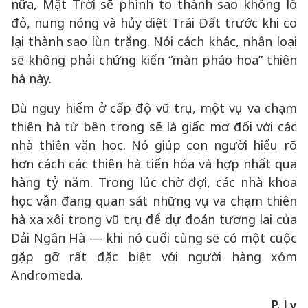
nữa, Mặt Trời sẽ phình to thành sao khổng lồ
đỏ, nung nóng và hủy diệt Trái Đất trước khi co
lại thành sao lùn trắng. Nói cách khác, nhân loại
sẽ không phải chứng kiến “màn pháo hoa” thiên
hà này.
Dù nguy hiểm ở cấp độ vũ trụ, một vụ va chạm
thiên hà từ bên trong sẽ là giấc mơ đối với các
nhà thiên văn học. Nó giúp con người hiểu rõ
hơn cách các thiên hà tiến hóa và hợp nhất qua
hàng tỷ năm. Trong lúc chờ đợi, các nhà khoa
học vẫn đang quan sát những vụ va chạm thiên
hà xa xôi trong vũ trụ để dự đoán tương lai của
Dải Ngân Hà — khi nó cuối cùng sẽ có một cuộc
gặp gỡ rất đặc biệt với người hàng xóm
Andromeda.
P. Ly