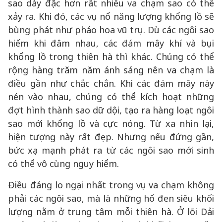
sao dày đặc hơn rất nhiều va chạm sao có thể
xảy ra. Khi đó, các vụ nổ năng lượng khổng lồ sẽ
bùng phát như pháo hoa vũ trụ. Dù các ngôi sao
hiếm khi đâm nhau, các đám mây khí và bụi
khổng lồ trong thiên hà thì khác. Chúng có thể
rộng hàng trăm năm ánh sáng nên va chạm là
điều gần như chắc chắn. Khi các đám mây này
nén vào nhau, chúng có thể kích hoạt những
đợt hình thành sao dữ dội, tạo ra hàng loạt ngôi
sao mới khổng lồ và cực nóng. Từ xa nhìn lại,
hiện tượng này rất đẹp. Nhưng nếu đứng gần,
bức xạ mạnh phát ra từ các ngôi sao mới sinh
có thể vô cùng nguy hiểm.
Điều đáng lo ngại nhất trong vụ va chạm không
phải các ngôi sao, mà là những hố đen siêu khối
lượng nằm ở trung tâm mỗi thiên hà. Ở lõi Dải