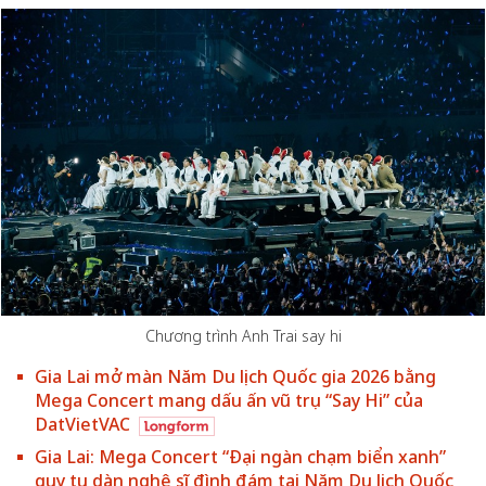
Chương trình Anh Trai say hi
Gia Lai mở màn Năm Du lịch Quốc gia 2026 bằng
Mega Concert mang dấu ấn vũ trụ “Say Hi” của
DatVietVAC
Gia Lai: Mega Concert “Đại ngàn chạm biển xanh”
quy tụ dàn nghệ sĩ đình đám tại Năm Du lịch Quốc