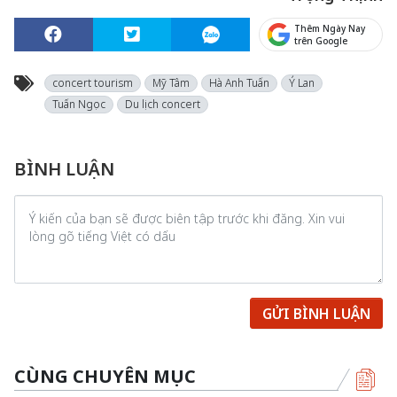
Thêm Ngày Nay
trên Google
concert tourism
Mỹ Tâm
Hà Anh Tuấn
Ý Lan
Tuấn Ngọc
Du lịch concert
BÌNH LUẬN
GỬI BÌNH LUẬN
CÙNG CHUYÊN MỤC