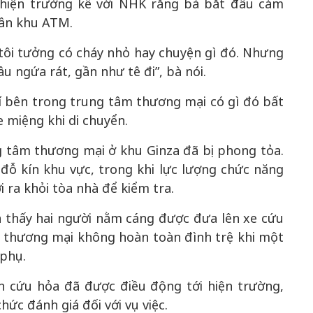
 hiện trường kể với NHK rằng bà bắt đầu cảm
gần khu ATM.
a, tôi tưởng có cháy nhỏ hay chuyện gì đó. Nhưng
u ngứa rát, gần như tê đi”, bà nói.
 bên trong trung tâm thương mại có gì đó bất
 miệng khi di chuyển.
g tâm thương mại ở khu Ginza đã bị phong tỏa.
đỗ kín khu vực, trong khi lực lượng chức năng
ra khỏi tòa nhà để kiểm tra.
n thấy hai người nằm cáng được đưa lên xe cứu
m thương mại không hoàn toàn đình trệ khi một
 phụ.
n cứu hỏa đã được điều động tới hiện trường,
ức đánh giá đối với vụ việc.