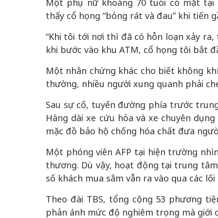
Một phụ nữ khoảng 70 tuổi có mặt tại
thấy cổ họng “bỏng rát và đau” khi tiến 
“Khi tôi tới nơi thì đã có hỗn loạn xảy r
khi bước vào khu ATM, cổ họng tôi bắt đầ
Một nhân chứng khác cho biết không khí
thường, nhiều người xung quanh phải che
Sau sự cố, tuyến đường phía trước trun
Hàng dài xe cứu hỏa và xe chuyên dụng 
mặc đồ bảo hộ chống hóa chất đưa người 
Một phóng viên AFP tại hiện trường nhì
thương. Dù vậy, hoạt động tại trung tâ
số khách mua sắm vẫn ra vào qua các lối
Theo đài TBS, tổng cộng 53 phương tiệ
phản ánh mức độ nghiêm trọng mà giới ch