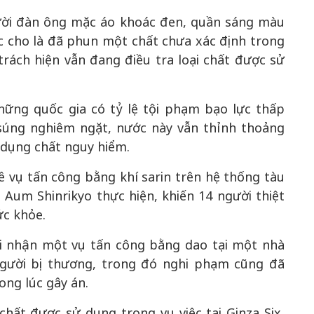
ười đàn ông mặc áo khoác đen, quần sáng màu
c cho là đã phun một chất chưa xác định trong
trách hiện vẫn đang điều tra loại chất được sử
ững quốc gia có tỷ lệ tội phạm bạo lực thấp
 súng nghiêm ngặt, nước này vẫn thỉnh thoảng
 dụng chất nguy hiểm.
 về vụ tấn công bằng khí sarin trên hệ thống tàu
Aum Shinrikyo thực hiện, khiến 14 người thiệt
ức khỏe.
i nhận một vụ tấn công bằng dao tại một nhà
gười bị thương, trong đó nghi phạm cũng đã
ong lúc gây án.
chất được sử dụng trong vụ việc tại Ginza Six,