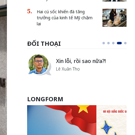
Hai cú sốc khiến đà tăng
trưởng của kinh tế Mỹ chậm
lại
ĐỐI THOẠI
i
Xin lỗi, rồi sao nữa?!
ủa Hà
Lê Xuân Thọ
LONGFORM