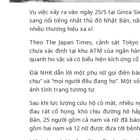
Vụ việc xảy ra vào ngày 25/5 tại Ginza
sang nổi tiếng nhất thủ đô Nhật Bản, nằ
nhiều thương hiệu xa xỉ.
 gia
50 năm Việt Na
hơi
nhập UNESCO:
Theo The Japan Times, cảnh sát Tokyo
 hình
Hà Nội vững bước vào
nguồn nội lực vă
chưa xác định tại khu ATM của ngân hàn
ỳ 2:
không gian phát triển
định hình vị thế
quanh ho sặc và có biểu hiện kích ứng cổ
tác
mới - Kỳ 5: Thủ đô qua
tạo | Kỳ 4: Sán
hát
lăng kính số hóa
làm nên diện m
Đài NHK dẫn lời một phụ nữ gọi điện báo
chịu” và “mọi người đều đang ho”. Một s
ánh tình trạng tương tự.
Sau khi lực lượng cứu hộ có mặt, nhiều n
đau rát cổ họng, khó chịu đường hô hấ
Bản, 25 người gồm cả nam và nữ đã báo 
gồm hai nam và 12 nữ được đưa tới bệnh 