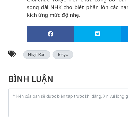
song đài NHK cho biết phần lớn các nạ
kích ứng mức độ nhẹ.
Nhật Bản
Tokyo
BÌNH LUẬN