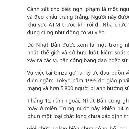
Cảnh sát cho biết nghi phạm là một ng
và đeo khẩu trang trắng. Người này đượ
khu vực ATM trước khi rời đi. Nhà chức 
dụng cũng như động cơ vụ việc.
Dù Nhật Bản được xem là một trong nh
nhất thế giới và sở hữu luật kiểm soát
xảy ra các vụ tấn công bằng dao hoặc sử
Vụ việc tại Ginza gợi lại ký ức đau buồn
điện ngầm Tokyo năm 1995 do giáo phái 
mạng và hơn 5.800 người bị ảnh hưởng s
Tháng 12 năm ngoái, Nhật Bản cũng gh
máy ở miền Trung nước này khiến 14 n
phun một loại chất lỏng chưa xác định tr
Giới chức Tokyo hiện chưa công bố loại 