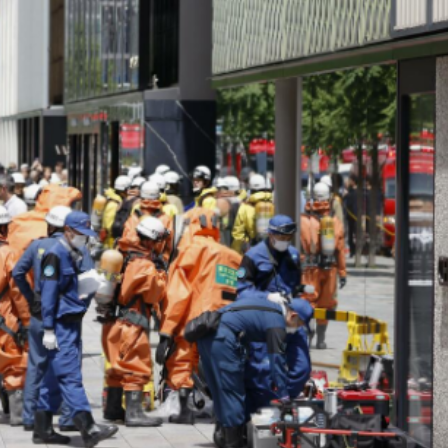
Bắc Biên - Giữ một ngô
i nhà
làng ven sông Hồng c
Nội
TS. Trần Kim Hào