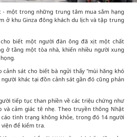
 Six - một trong những trung tâm mua sắm hạng
m ở khu Ginza đông khách du lịch và tập trung
50 năm Việt 
m gia
50 năm Việt Nam gia
nhập UNESCO
 Khơi
nhập UNESCO: Khơi
nguồn nội lực 
 cho biết một người đàn ông đã xịt một chất
n hóa,
nguồn nội lực văn hóa,
định hình vị t
g ở tầng một tòa nhà, khiến nhiều người xung
 kiến
định hình vị thế kiến
tạo | Kỳ 1: K
 họng.
g kiến
tạo | Kỳ 3: Hội nhập
hòa bình thể h
ạo mới
quốc tế bằng bản lĩnh
quyết định l
 cảnh sát cho biết bà ngửi thấy “mùi hăng khó
Việt Nam
ố người khác tại đồn cảnh sát gần đó cũng phản
gười tiếp tục than phiền về các triệu chứng như
p và cảm giác tê nhẹ. Theo truyền thông Nhật
cáo tình trạng không khỏe, trong đó 14 người
viện để kiểm tra.