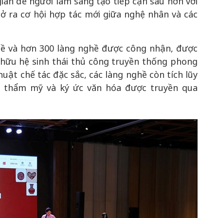
an để người làm sáng tạo tiếp cận sâu hơn với
ở ra cơ hội hợp tác mới giữa nghệ nhân và các
hề và hơn 300 làng nghề được công nhận, được
hữu hệ sinh thái thủ công truyền thống phong
huật chế tác đặc sắc, các làng nghề còn tích lũy
t, thẩm mỹ và ký ức văn hóa được truyền qua