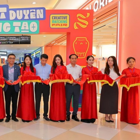
 một ngôi
Xin lỗi, rồi sao nữa?!
 Hồng của Hà
Lê Xuân Thọ