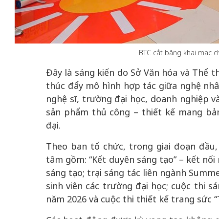
BTC cắt băng khai mạc ch
50 năm Việt Nam gia
50 năm Việt Na
Đây là sáng kiến do Sở Văn hóa và Thể t
nhập UNESCO: Khơi
nhập UNESCO:
 vào
nguồn nội lực văn hóa,
nguồn nội lực vă
thúc đẩy mô hình hợp tác giữa nghệ nhân
riển
định hình vị thế kiến
định hình vị thế
nghệ sĩ, trường đại học, doanh nghiệp v
ô qua
tạo | Kỳ 4: Sáng kiến
tạo | Kỳ 3: Hội
sản phẩm thủ công – thiết kế mang bả
a
làm nên diện mạo mới
quốc tế bằng bả
đại.
Việt Nam
Theo ban tổ chức, trong giai đoạn đầu,
tâm gồm: “Kết duyên sáng tạo” – kết nối 
sáng tạo; trại sáng tác liên ngành Summe
sinh viên các trường đại học; cuộc thi 
năm 2026 và cuộc thi thiết kế trang sức 