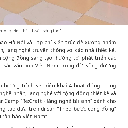
50 năm Việt Nam gia
ương trình "Kết duyên sáng tạo".
m gia
nhập UNESCO: Khơi
50 năm Việt 
hao Hà Nội và Tạp chí Kiến trúc đề xướng nhằm
 Khơi
nguồn nội lực văn hóa,
nhập UNESCO
n hóa,
định hình vị thế kiến
nguồn nội lực, 
, làng nghề truyền thống với các nhà thiết kế,
 kiến
tạo | Kỳ 1: Khát vọng
vị thế kiến tạo
à cộng đồng sáng tạo, hướng tới phát triển các
 nhập
hòa bình thể hiện trong
Chuyển hóa 
n sắc văn hóa Việt Nam trong đời sống đương
n lĩnh
quyết định lịch sử
thành động l
triển
 chương trình sẽ triển khai 4 hoạt động trọng
nghệ nhân, làng nghề với cộng đồng thiết kế và
r Camp “Re:Craft - làng nghề tái sinh” dành cho
sáng tạo dựa trên di sản “Theo bước cộng đồng”
“Trân bảo Việt Nam”.