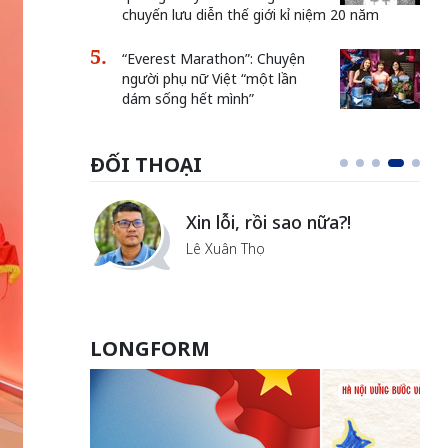
chuyến lưu diễn thế giới kỉ niệm 20 năm
“Everest Marathon”: Chuyện
người phụ nữ Việt “một lần
dám sống hết mình”
ĐỐI THOẠI
Vẻ đẹp của khoa học nhân
văn
Lưu Nguyệt Linh
LONGFORM