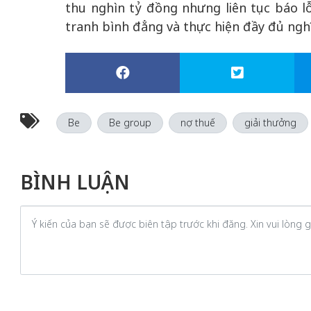
thu nghìn tỷ đồng nhưng liên tục báo 
tranh bình đẳng và thực hiện đầy đủ ngh
Be
Be group
nợ thuế
giải thưởng
BÌNH LUẬN