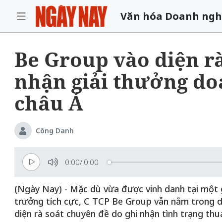
Văn hóa Doanh ngh
Be Group vào diện r
nhận giải thưởng do
châu Á
Công Danh
0:00
/
0:00
(Ngày Nay) - Mặc dù vừa được vinh danh tại một g
trưởng tích cực, C TCP Be Group vẫn nằm trong 
diện rà soát chuyên đề do ghi nhận tình trạng thua