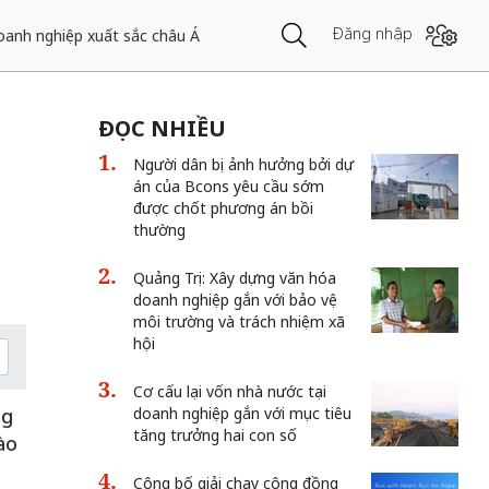
Đăng nhập
oanh nghiệp xuất sắc châu Á
ĐỌC NHIỀU
Người dân bị ảnh hưởng bởi dự
án của Bcons yêu cầu sớm
được chốt phương án bồi
thường
Quảng Trị: Xây dựng văn hóa
doanh nghiệp gắn với bảo vệ
môi trường và trách nhiệm xã
hội
Cơ cấu lại vốn nhà nước tại
ng
doanh nghiệp gắn với mục tiêu
tăng trưởng hai con số
ào
Công bố giải chạy cộng đồng