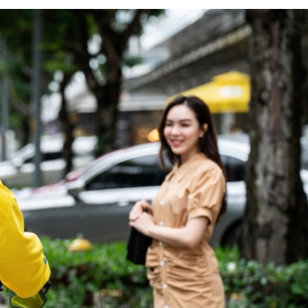
 một ngôi
Xin lỗi, rồi sao nữa?!
 Hồng của Hà
Lê Xuân Thọ