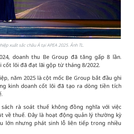
iệp xuất sắc châu Á tại APEA 2025. Ảnh TL.
-2024, doanh thu Be Group đã tăng gấp 8 lần.
ốt lõi đã đạt lãi gộp từ tháng 8/2022.
iệp, năm 2025 là cột mốc Be Group bắt đầu ghi
 kinh doanh cốt lõi đã tạo ra dòng tiền tích
ế.
sách rà soát thuế không đồng nghĩa với việc
t về thuế. Đây là hoạt động quản lý thường kỳ
 lớn nhưng phát sinh lỗ liên tiếp trong nhiều