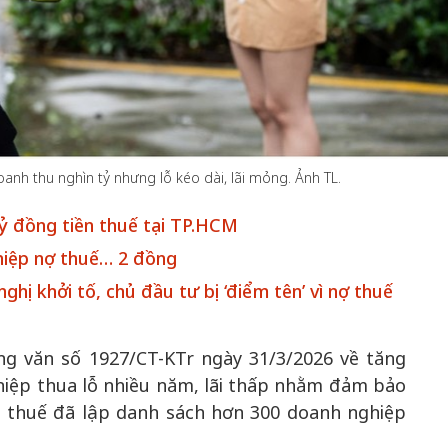
50 năm Việt 
m gia
50 năm Việt Nam gia
nhập UNESCO
 Khơi
nhập UNESCO: Khơi
nguồn nội lực 
nh thu nghìn tỷ nhưng lỗ kéo dài, lãi mỏng. Ảnh TL.
n hóa,
nguồn nội lực văn hóa,
định hình vị t
 kiến
định hình vị thế kiến
tạo | Kỳ 1: K
ỷ đồng tiền thuế tại TP.HCM
g kiến
tạo | Kỳ 3: Hội nhập
hòa bình thể h
hiệp nợ thuế… 2 đồng
ạo mới
quốc tế bằng bản lĩnh
quyết định l
hị khởi tố, chủ đầu tư bị ‘điểm tên’ vì nợ thuế
Việt Nam
ng văn số 1927/CT-KTr ngày 31/3/2026 về tăng
hiệp thua lỗ nhiều năm, lãi thấp nhằm đảm bảo
 thuế đã lập danh sách hơn 300 doanh nghiệp