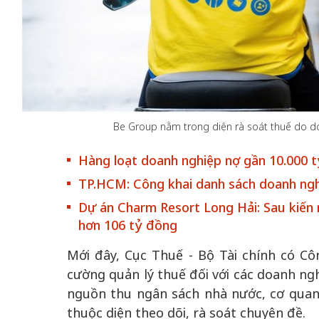
50 năm Việt Nam gia
 gia
nhập UNESCO – Khơi
50 năm Việt Na
hơi
nguồn nội lực văn hóa,
nhập UNESCO:
Be Group nằm trong diện rà soát thuế do doa
 hình
định hình vị thế kiến
nguồn nội lực vă
ỳ 2:
tạo | Kỳ 5: Dấu ấn
định hình vị thế
Hàng loạt doanh nghiệp nợ gần 10.000 t
tác
trong chương trình
tạo | Kỳ 4: Sán
TP.HCM: Công khai danh sách doanh ng
hát
nghị sự toàn cầu
làm nên diện m
Dự án Charm Resort Long Hải: Sau kiến ng
hơn 106 tỷ đồng
Mới đây, Cục Thuế - Bộ Tài chính có Cô
cường quản lý thuế đối với các doanh ng
nguồn thu ngân sách nhà nước, cơ quan
thuộc diện theo dõi, rà soát chuyên đề.