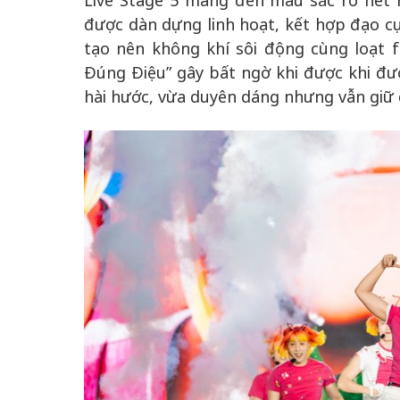
Live Stage 5 mang đến màu sắc rõ nét h
được dàn dựng linh hoạt, kết hợp đạo cụ
tạo nên không khí sôi động cùng loạt f
Đúng Điệu” gây bất ngờ khi được khi đượ
hài hước, vừa duyên dáng nhưng vẫn giữ 