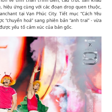
ơn về tinh thần trình diễn, cấu trúc sân khấu
, hiệu ứng cùng với các đoạn drop quen thuộc,
anchant tại Vạn Phúc City. Tiết mục “Cách Yêu
c “chuyển hoá” sang phiên bản “anh trai” - vừa
được yếu tố cảm xúc của bản gốc.