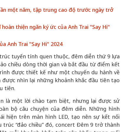
 gần một năm, tập trung cao độ trước ngày trở
 hoàn thiện ngăn ký ức của Anh Trai "Say Hi"
50 năm Việt 
m gia
50 năm Việt Nam gia
nhập UNESCO
của Anh Trai "Say Hi" 2024
 Khơi
nhập UNESCO: Khơi
nguồn nội lực 
trúc tuyến tính quen thuộc, đêm diễn thứ 9 lựa
n hóa,
nguồn nội lực văn hóa,
định hình vị t
ảo chiều dòng thời gian và bắt đầu từ điểm kết
 kiến
định hình vị thế kiến
tạo | Kỳ 1: K
g kiến
tạo | Kỳ 3: Hội nhập
hòa bình thể h
trình được thiết kế như một chuyến du hành về
ạo mới
quốc tế bằng bản lĩnh
quyết định l
ả được nhìn lại những khoảnh khắc đầu tiên tạo
Việt Nam
u tiên.
n là một lời chào tạm biệt, nhưng lại được sử
oàn bộ câu chuyện của đêm diễn. Những hình
ái hiện trên màn hình LED, tạo nên sự kết nối
ấu trúc “đảo chiều” đó, concert Đêm 9 trở thành