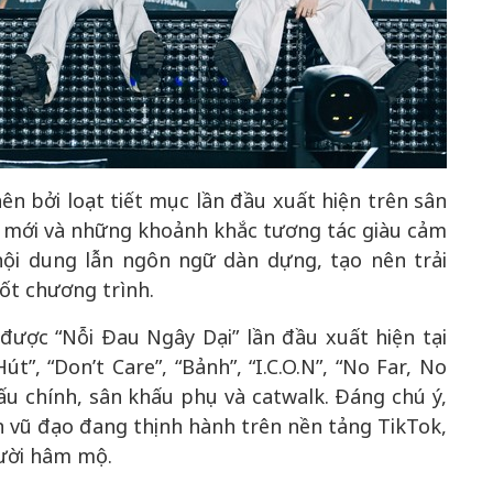
n bởi loạt tiết mục lần đầu xuất hiện trên sân
m mới và những khoảnh khắc tương tác giàu cảm
nội dung lẫn ngôn ngữ dàn dựng, tạo nên trải
ốt chương trình.
được “Nỗi Đau Ngây Dại” lần đầu xuất hiện tại
út”, “Don’t Care”, “Bảnh”, “I.C.O.N”, “No Far, No
khấu chính, sân khấu phụ và catwalk. Đáng chú ý,
n vũ đạo đang thịnh hành trên nền tảng TikTok,
gười hâm mộ.