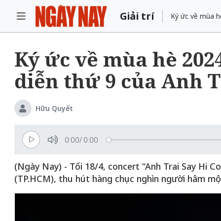
Giải trí
Ký ức về mùa hè
Ký ức về mùa hè 2024
diễn thứ 9 của Anh T
Hữu Quyết
0:00
/
0:00
(Ngày Nay) - Tối 18/4, concert “Anh Trai Say Hi Co
(TP.HCM), thu hút hàng chục nghìn người hâm mộ 