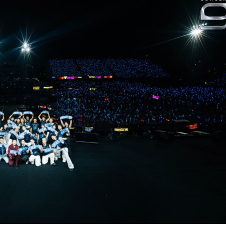
Bắc Biên - Giữ một ngô
i nhà
làng ven sông Hồng c
Nội
TS. Trần Kim Hào