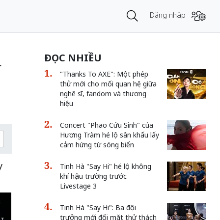
Đăng nhập
m
ĐỌC NHIỀU
"Thanks To AXE": Một phép
thử mới cho mối quan hệ giữa
nghệ sĩ, fandom và thương
hiệu
Concert "Phao Cứu Sinh" của
Hương Tràm hé lộ sân khấu lấy
cảm hứng từ sóng biển
y
Tinh Hà "Say Hi" hé lộ không
khí hậu trường trước
Livestage 3
Tinh Hà "Say Hi": Ba đội
trưởng mới đối mặt thử thách