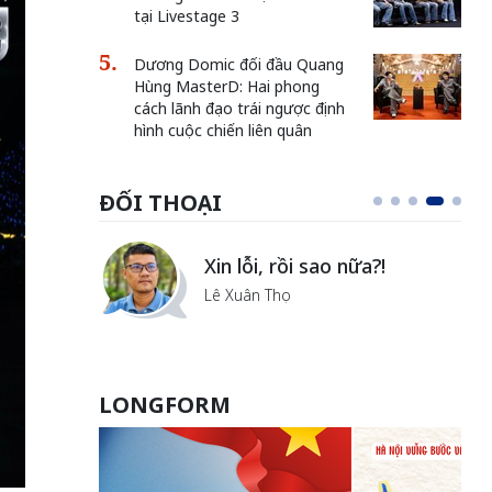
tại Livestage 3
Dương Domic đối đầu Quang
Hùng MasterD: Hai phong
cách lãnh đạo trái ngược định
hình cuộc chiến liên quân
ĐỐI THOẠI
i
Xin lỗi, rồi sao nữa?!
ủa Hà
Lê Xuân Thọ
LONGFORM