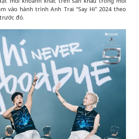
đặt mỗi khoảnh khắc trên sân khấu trong mối
ắm vào hành trình Anh Trai "Say Hi” 2024 theo
trước đó.