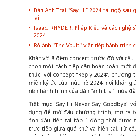
Dàn Anh Trai "Say Hi” 2024 tái ngộ sau
lại
Isaac, RHYDER, Pháp Kiều và các nghệ sĩ
2024
 gia
50 năm Việt Na
Bộ ảnh "The Vault" viết tiếp hành trình 
hơi
nhập UNESCO:
Khác với 8 đêm concert trước đó với cấu 
 hình
Hà Nội vững bước vào
nguồn nội lực vă
chọn một cách tiếp cận hoàn toàn mới: đ
ỳ 2:
không gian phát triển
định hình vị thế
tác
mới - Kỳ 5: Thủ đô qua
tạo | Kỳ 4: Sán
thúc. Với concept “Reply 2024”, chương 
hát
lăng kính số hóa
làm nên diện m
miền ký ức của mùa hè 2024, nơi khán gi
nên hành trình của dàn “anh trai” mùa đầ
Tiết mục “Say Hi Never Say Goodbye” vố
dụng để mở đầu chương trình, mở ra t
ảnh đầu tiên tại tập 1 đồng thời được t
trực tiếp giữa quá khứ và hiện tại. Từ c