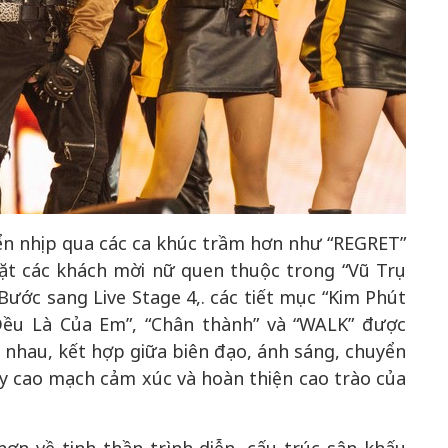
yển nhịp qua các ca khúc trầm hơn như “REGRET”
mặt các khách mời nữ quen thuộc trong “Vũ Trụ
ước sang Live Stage 4,. các tiết mục “Kim Phút
“Đều Là Của Em”, “Chân thành” và “WALK” được
c nhau, kết hợp giữa biên đạo, ánh sáng, chuyển
y cao mạch cảm xúc và hoàn thiện cao trào của