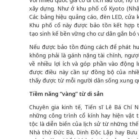
Với nhiều quốc gia có di tích lâu đời, họ
xây dựng. Như ở khu phố cổ Kyoto (Nhậ
Các bảng hiệu quảng cáo, đèn LED, cửa k
Khu phố cổ này được bảo tồn kết hợp t
tạo sinh kế bền vững cho cư dân gắn bó v
Nếu được bảo tồn đúng cách để phát huy c
không phải là gánh nặng tài chính, ngược
về nhiều lợi ích và góp phần vào động 
được điều này cần sự đồng bộ của nhiề
thấy được từ mỗi người dân sống xung qu
Tiềm năng “vàng” từ di sản
Chuyên gia kinh tế, Tiến sĩ Lê Bá Chí 
những công trình cổ kính hay hiện vật 
tộc là diễn biến của lịch sử từ những th
Nhà thờ Đức Bà, Dinh Độc Lập hay Bưu 