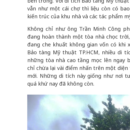
bên trong. Với di tích Bảo tàng Mỹ thu
vẫn như một cái chợ thì liệu còn có ba
kiến trúc của khu nhà và các tác phẩm m
Không chỉ như ông Trần Minh Công ph
đang hoàn thành một tòa nhà chọc trời,
đang che khuất không gian vốn có khi 
Bảo tàng Mỹ thuật TP.HCM, nhiều di t
những tòa nhà cao tầng mọc lên ngay b
chỉ chừa lại vài điểm nhấn trên một diện
mới. Những di tích này giống như nơi t
quá khứ nay đã không còn.