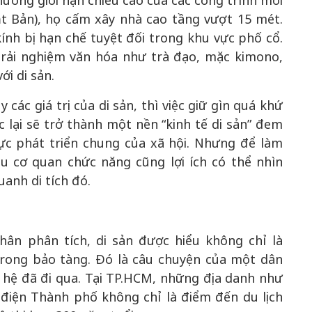
 thường giới hạn chiều cao của các công trình mới
t Bản), họ cấm xây nhà cao tầng vượt 15 mét.
ính bị hạn chế tuyệt đối trong khu vực phố cổ.
rải nghiệm văn hóa như trà đạo, mặc kimono,
ới di sản.
ác giá trị của di sản, thì việc giữ gìn quá khứ
 lại sẽ trở thành một nền “kinh tế di sản” đem
lực phát triển chung của xã hội. Nhưng để làm
u cơ quan chức năng cũng lợi ích có thể nhìn
anh di tích đó.
Nhân phân tích, di sản được hiểu không chỉ là
trong bảo tàng. Đó là câu chuyện của một dân
ế hệ đã đi qua. Tại TP.HCM, những địa danh như
điện Thành phố không chỉ là điểm đến du lịch