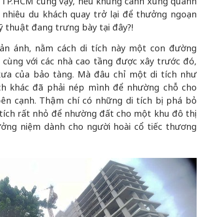
ật TP.HCM cũng vậy, nếu khung cảnh xung quanh
o nhiêu du khách quay trở lại để thưởng ngoạn
ỹ thuật đang trưng bày tại đây?!
ản ánh, nằm cách di tích này một con đường
 cùng với các nhà cao tầng được xây trước đó,
xưa của bảo tàng. Mà đâu chỉ một di tích như
ích khác đã phải nép mình để nhường chỗ cho
ên cạnh. Thậm chí có những di tích bị phá bỏ
 tích rất nhỏ để nhường đất cho một khu đô thị
ưởng niệm dành cho người hoài cổ tiếc thương