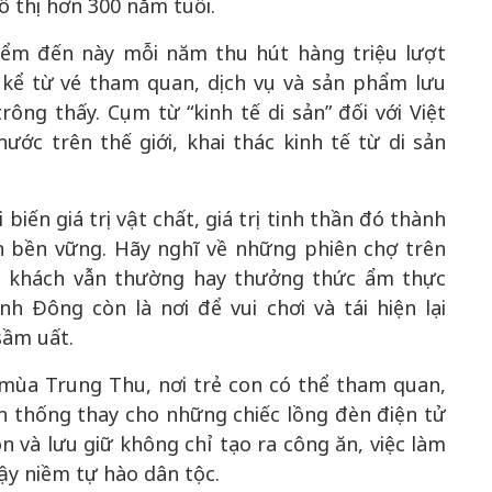
ô thị hơn 300 năm tuổi.
điểm đến này mỗi năm thu hút hàng triệu lượt
kể từ vé tham quan, dịch vụ và sản phẩm lưu
ông thấy. Cụm từ “kinh tế di sản” đối với Việt
ớc trên thế giới, khai thác kinh tế từ di sản
biến giá trị vật chất, giá trị tinh thần đó thành
h bền vững. Hãy nghĩ về những phiên chợ trên
u khách vẫn thường hay thưởng thức ẩm thực
h Đông còn là nơi để vui chơi và tái hiện lại
sầm uất.
mùa Trung Thu, nơi trẻ con có thể tham quan,
n thống thay cho những chiếc lồng đèn điện tử
 và lưu giữ không chỉ tạo ra công ăn, việc làm
ậy niềm tự hào dân tộc.