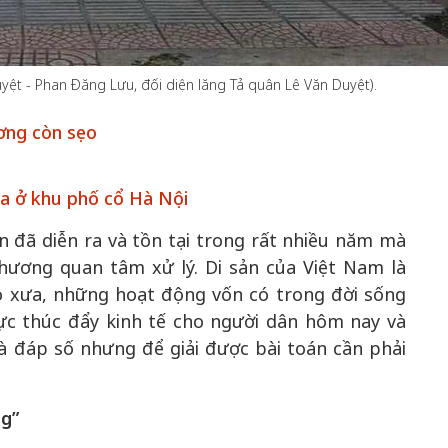
yệt - Phan Đăng Lưu, đối diện lăng Tả quân Lê Văn Duyệt).
50 năm Việt 
m gia
50 năm Việt Nam gia
nhập UNESCO
ương còn sẹo
 Khơi
nhập UNESCO: Khơi
nguồn nội lực 
n hóa,
nguồn nội lực văn hóa,
định hình vị t
hóa ở khu phố cổ Hà Nội
 kiến
định hình vị thế kiến
tạo | Kỳ 1: K
g kiến
tạo | Kỳ 3: Hội nhập
hòa bình thể h
ản đã diễn ra và tồn tại trong rất nhiều năm mà
ạo mới
quốc tế bằng bản lĩnh
quyết định l
hương quan tâm xử lý. Di sản của Việt Nam là
Việt Nam
o xưa, những hoạt động vốn có trong đời sống
ực thúc đẩy kinh tế cho người dân hôm nay và
” là đáp số nhưng để giải được bài toán cần phải
g”