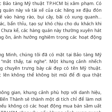
ệc Bảo tàng Mỹ thuật TP.HCM bị xâm phạm. Có
g quán này và tài xế của các hãng xe đậu đón
ế vào hàng rào, bụi cây, bãi cỏ xung quanh…
c, bẩn thỉu, tạo sự khó chịu cho du khách khi
 Chưa kể, các hàng quán này thường xuyên hát
ếng ồn, ảnh hưởng nghiêm trọng các hoạt động
g Minh, chúng tôi đã có mặt tại Bảo tàng Mỹ
"mắt thấy, tai nghe". Một khung cảnh nhếch
g chuyên trưng bày cái đẹp có tên Mỹ thuật.
 lên không thể không bịt mũi để đi qua thật
hông gian, khung cảnh phù hợp với danh hiệu,
Bến Thành sẽ thành một di tích chỉ để làm nơi
 nếu không có các hoạt động mua bán sầm uất