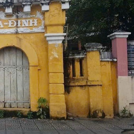
Bắc Biên - Giữ một ngôi
nhà
làng ven sông Hồng của
Nội
TS. Trần Kim Hào