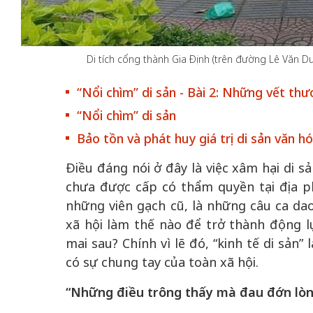
Di tích cổng thành Gia Định (trên đường Lê Văn Du
 gia
50 năm Việt Na
“Nổi chìm” di sản - Bài 2: Những vết th
hơi
nhập UNESCO:
“Nổi chìm” di sản
 hình
Hà Nội vững bước vào
nguồn nội lực vă
Bảo tồn và phát huy giá trị di sản văn 
ỳ 2:
không gian phát triển
định hình vị thế
tác
mới - Kỳ 5: Thủ đô qua
tạo | Kỳ 4: Sán
Điều đáng nói ở đây là việc xâm hại di s
hát
lăng kính số hóa
làm nên diện m
chưa được cấp có thẩm quyền tại địa p
những viên gạch cũ, là những câu ca da
xã hội làm thế nào để trở thành động l
mai sau? Chính vì lẽ đó, “kinh tế di sản
có sự chung tay của toàn xã hội.
“Những điều trông thấy mà đau đớn lòn