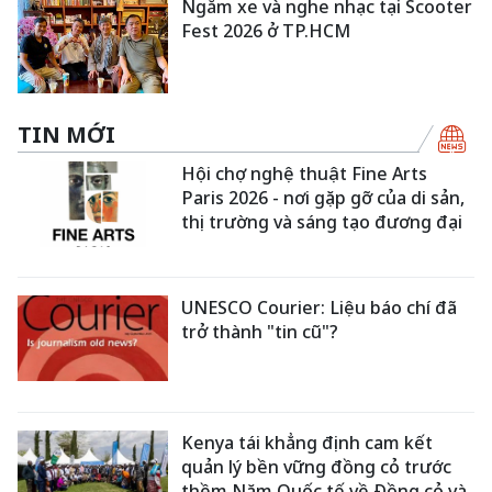
Ngắm xe và nghe nhạc tại Scooter
Fest 2026 ở TP.HCM
TIN MỚI
Hội chợ nghệ thuật Fine Arts
Paris 2026 - nơi gặp gỡ của di sản,
thị trường và sáng tạo đương đại
UNESCO Courier: Liệu báo chí đã
trở thành "tin cũ"?
Kenya tái khẳng định cam kết
quản lý bền vững đồng cỏ trước
thềm Năm Quốc tế về Đồng cỏ và