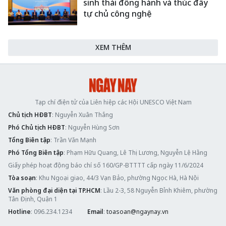
sinh thái đồng hành và thúc đẩy
tự chủ công nghệ
XEM THÊM
Tạp chí điện tử của Liên hiệp các Hội UNESCO Việt Nam
Chủ tịch HĐBT
: Nguyễn Xuân Thắng
Phó Chủ tịch HĐBT
: Nguyễn Hùng Sơn
Tổng Biên tập
: Trần Văn Mạnh
Phó Tổng Biên tập
: Phạm Hữu Quang, Lê Thị Lương, Nguyễn Lệ Hằng
Giấy phép hoạt động báo chí số 160/GP-BTTTT cấp ngày 11/6/2024
Tòa soạn
: Khu Ngoại giao, 44/3 Vạn Bảo, phường Ngọc Hà, Hà Nội
Văn phòng đại diện tại TP.HCM
: Lầu 2-3, 58 Nguyễn Bỉnh Khiêm, phường
Tân Định, Quận 1
Hotline
: 096.234.1234
Email
:
toasoan@ngaynay.vn