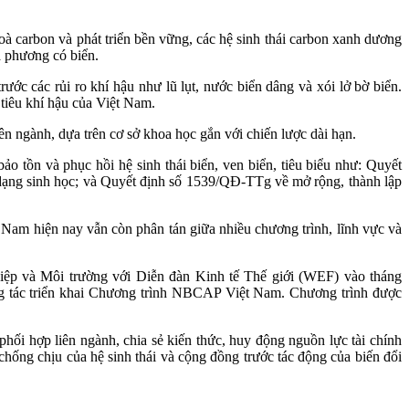
à carbon và phát triển bền vững, các hệ sinh thái carbon xanh dương
ịa phương có biển.
ước các rủi ro khí hậu như lũ lụt, nước biển dâng và xói lở bờ biển.
 tiêu khí hậu của Việt Nam.
iên ngành, dựa trên cơ sở khoa học gắn với chiến lược dài hạn.
 tồn và phục hồi hệ sinh thái biển, ven biển, tiêu biểu như: Quyết
dạng sinh học; và Quyết định số 1539/QĐ-TTg về mở rộng, thành lập
 Nam hiện nay vẫn còn phân tán giữa nhiều chương trình, lĩnh vực và
iệp và Môi trường với Diễn đàn Kinh tế Thế giới (WEF) vào tháng
tác triển khai Chương trình NBCAP Việt Nam. Chương trình được
hối hợp liên ngành, chia sẻ kiến thức, huy động nguồn lực tài chính
chống chịu của hệ sinh thái và cộng đồng trước tác động của biến đổi