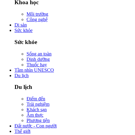
Khoa học
Môi trường
Công nghệ
Di sản
Sức khỏe
Sức khỏe
Sống an toàn
Dinh dưỡng
Thuốc hay
Tầm nhìn UNESCO
Du lịch
Du lịch
Điểm đến
Trải nghiệm
Khách sạn
Ẩm thực
Phương tiện
Đất nước - Con người
Thế giới