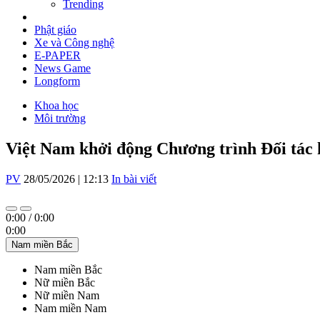
Trending
Phật giáo
Xe và Công nghệ
E-PAPER
News Game
Longform
Khoa học
Môi trường
Việt Nam khởi động Chương trình Đối tác
PV
28/05/2026 | 12:13
In bài viết
0:00
/
0:00
0:00
Nam miền Bắc
Nam miền Bắc
Nữ miền Bắc
Nữ miền Nam
Nam miền Nam