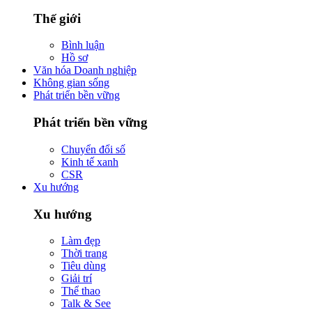
Thế giới
Bình luận
Hồ sơ
Văn hóa Doanh nghiệp
Không gian sống
Phát triển bền vững
Phát triển bền vững
Chuyển đổi số
Kinh tế xanh
CSR
Xu hướng
Xu hướng
Làm đẹp
Thời trang
Tiêu dùng
Giải trí
Thể thao
Talk & See