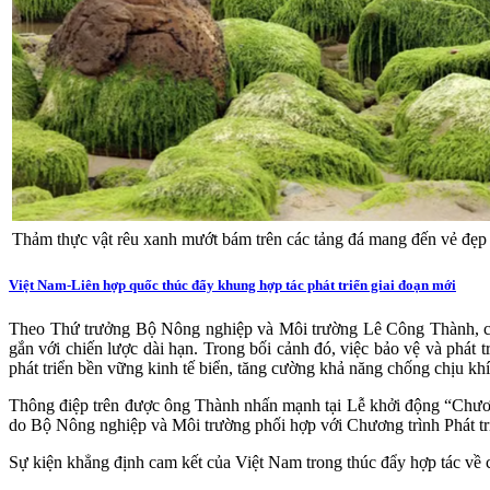
Thảm thực vật rêu xanh mướt bám trên các tảng đá mang đến vẻ đẹp 
Việt Nam-Liên hợp quốc thúc đẩy khung hợp tác phát triển giai đoạn mới
Theo Thứ trưởng Bộ Nông nghiệp và Môi trường Lê Công Thành, các h
gắn với chiến lược dài hạn. Trong bối cảnh đó, việc bảo vệ và phát
phát triển bền vững kinh tế biển, tăng cường khả năng chống chịu khí
Thông điệp trên được ông Thành nhấn mạnh tại Lễ khởi động “Chư
do Bộ Nông nghiệp và Môi trường phối hợp với Chương trình Phát tr
Sự kiện khẳng định cam kết của Việt Nam trong thúc đẩy hợp tác về c