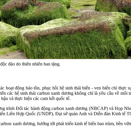
độc đáo do thiên nhiên ban tặng.
oạt động bảo tồn, phục hồi hệ sinh thái biển - ven biển chỉ thực sự 
 triển các hệ sinh thái carbon xanh dương không chỉ là yêu cầu về mô
 hậu và thực hiện các cam kết quốc tế.
ơng trình Đối tác hành động carbon xanh dương (NBCAP) và Họp Nhóm
iển Liên Hợp Quốc (UNDP), Đại sứ quán Anh và Diễn đàn Kinh tế Thế 
arbon xanh dương, hướng tới phát triển kinh tế biển bao trùm, bền vữn