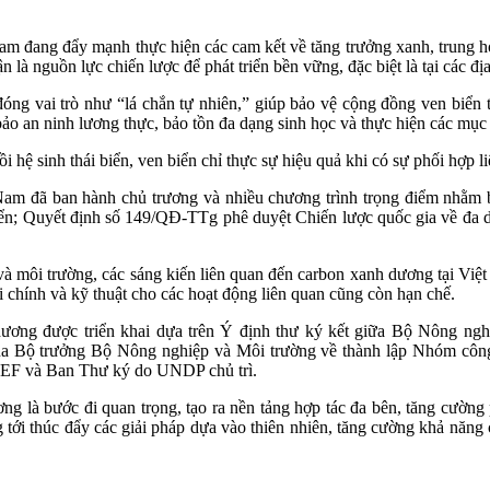
m đang đẩy mạnh thực hiện các cam kết về tăng trưởng xanh, trung ho
 là nguồn lực chiến lược để phát triển bền vững, đặc biệt là tại các đ
óng vai trò như “lá chắn tự nhiên,” giúp bảo vệ cộng đồng ven biển tr
m bảo an ninh lương thực, bảo tồn đa dạng sinh học và thực hiện các mục
ồi hệ sinh thái biển, ven biển chỉ thực sự hiệu quả khi có sự phối hợp l
m đã ban hành chủ trương và nhiều chương trình trọng điểm nhằm bảo
ển; Quyết định số 149/QĐ-TTg phê duyệt Chiến lược quốc gia về đa 
à môi trường, các sáng kiến liên quan đến carbon xanh dương tại Việt
 chính và kỹ thuật cho các hoạt động liên quan cũng còn hạn chế.
dương được triển khai dựa trên Ý định thư ký kết giữa Bộ Nông ngh
 Bộ trưởng Bộ Nông nghiệp và Môi trường về thành lập Nhóm công 
 WEF và Ban Thư ký do UNDP chủ trì.
 là bước đi quan trọng, tạo ra nền tảng hợp tác đa bên, tăng cường p
tới thúc đẩy các giải pháp dựa vào thiên nhiên, tăng cường khả năng 