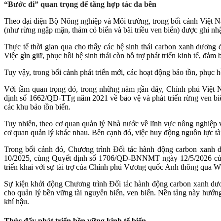
“Bước đi” quan trọng để tăng hợp tác đa bên
Theo đại diện Bộ Nông nghiệp và Môi trường, trong bối cảnh Việt Na
(như rừng ngập mặn, thảm cỏ biển và bãi triều ven biển) được ghi nhận
Thực tế thời gian qua cho thấy các hệ sinh thái carbon xanh dương đ
Việc gìn giữ, phục hồi hệ sinh thái còn hỗ trợ phát triển kinh tế, đả
Tuy vậy, trong bối cảnh phát triển mới, các hoạt động bảo tồn, phục h
Với tầm quan trọng đó, trong những năm gần đây, Chính phủ Việt Na
định số 1662/QĐ-TTg năm 2021 về bảo vệ và phát triển rừng ven bi
các khu bảo tồn biển.
Tuy nhiên, theo cơ quan quản lý Nhà nước về lĩnh vực nông nghiệp v
cơ quan quản lý khác nhau. Bên cạnh đó, việc huy động nguồn lực tài
Trong bối cảnh đó, Chương trình Đối tác hành động carbon xanh 
10/2025, cùng Quyết định số 1706/QĐ-BNNMT ngày 12/5/2026 của
triển khai với sự tài trợ của Chính phủ Vương quốc Anh thông qua
Sự kiện khởi động Chương trình Đối tác hành động carbon xanh dương
cho quản lý bền vững tài nguyên biển, ven biển. Nền tảng này hướng 
khí hậu.
Thúc đẩy phát triển bền vững kinh tế biển