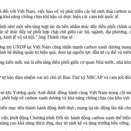
i với Việt Nam, việc bảo vệ và phát triển các hệ sinh thái carbon 
ng khả năng chống chịu khí hậu và thực hiện các cam kết quốc tế.
h như một nền tảng hợp tác đa bên nhằm thúc đẩy điều phối chính sác
 sẽ thúc đẩy sự phối hợp chặt chẽ giữa các bộ, ngành, địa phương, cộ
, kinh tế và xã hội,” ông Thành chia sẻ.
ường trú UNDP tại Việt Nam cũng nhấn mạnh carbon xanh dương mang l
 hệ thống quản trị hiệu quả, đem lại nguồn lực đầu tư cụ thể và triển 
g kiến mới, mà là nền tảng điều phối giữa cơ quan Nhà nước, nhà kho
 tự hào đảm nhiệm vai trò chủ trì Ban Thư ký NBCAP và cam kết đồn
 vui khi Vương quốc Anh được đồng hành cùng Việt Nam trong cột mố
ng phối hợp về carbon xanh dương và khả năng chống chịu của khu vực 
iến mục tiêu thành hành động thiết thực, mang lại tác động lâu dài cho
ệc khởi động Chương trình Đối tác hành động carbon xanh thể hiện va
 nâng cao khả năng thích ứng, duy trì sinh kế và tăng trưởng bền vững.