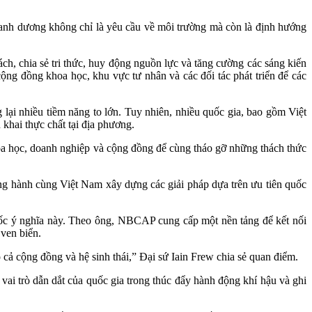
xanh dương không chỉ là yêu cầu về môi trường mà còn là định hướng
h, chia sẻ tri thức, huy động nguồn lực và tăng cường các sáng kiến
ng đồng khoa học, khu vực tư nhân và các đối tác phát triển để các
ại nhiều tiềm năng to lớn. Tuy nhiên, nhiều quốc gia, bao gồm Việt
khai thực chất tại địa phương.
a học, doanh nghiệp và cộng đồng để cùng tháo gỡ những thách thức
g hành cùng Việt Nam xây dựng các giải pháp dựa trên ưu tiên quốc
c ý nghĩa này. Theo ông, NBCAP cung cấp một nền tảng để kết nối
ven biển.
 cả cộng đồng và hệ sinh thái,” Đại sứ Iain Frew chia sẻ quan điểm.
i trò dẫn dắt của quốc gia trong thúc đẩy hành động khí hậu và ghi