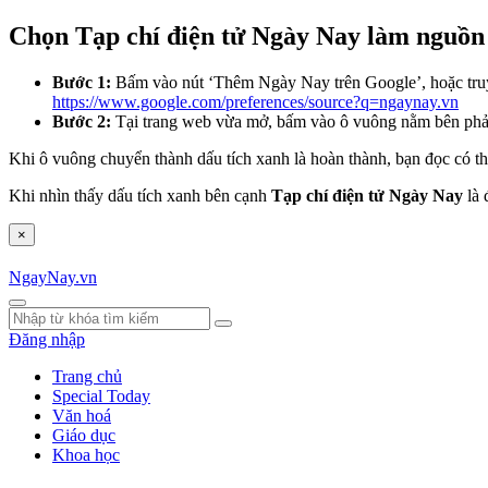
Chọn Tạp chí điện tử Ngày Nay làm nguồn 
Bước 1:
Bấm vào nút ‘Thêm Ngày Nay trên Google’, hoặc tru
https://www.google.com/preferences/source?q=ngaynay.vn
Bước 2:
Tại trang web vừa mở, bấm vào ô vuông nằm bên ph
Khi ô vuông chuyển thành dấu tích xanh là hoàn thành, bạn đọc có th
Khi nhìn thấy dấu tích xanh bên cạnh
Tạp chí điện tử Ngày Nay
là 
×
NgayNay.vn
Đăng nhập
Trang chủ
Special Today
Văn hoá
Giáo dục
Khoa học