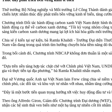
Thứ trưởng Bộ Nông nghiệp và Môi trường Lê Công Thành đánh giá đố
chiến lược nhằm thúc đẩy phát triển bền vững kinh tế biển, tăng cườ
Chương trình Đối tác hành động carbon xanh Việt Nam được hình thàn
hành động cụ thể về carbon xanh dương. “Tôi kỳ vọng nhóm công tác
sáng kiến carbon xanh dương mang lại lợi ích hài hòa giữa môi trường
Chia sẻ ý kiến tại sự kiện, bà Ramla Khalidi - Trưởng Đại diện Th
Nam vẫn đang trong quá trình tìm hướng chuyển hóa tiềm năng đó thành
Trong bối cảnh đó, Chương trình NBCAP không đơn thuần là một sán
đó.
“Dựa trên nền tảng hợp tác chặt chẽ với Chính phủ Việt Nam, UNDP
gia và thực tiễn tại địa phương,” bà Ramla Khalidi nhấn mạnh.
Đại sứ Vương quốc Anh tại Việt Nam Iain Frew cũng chia sẻ niềm
chính phủ, các đối tác và khu vực tư nhân với nhau, nhằm tăng cườ
“Đây là một bước tiến quan trọng hướng tới việc huy động đầu tư và b
Theo ông Alfredo Giron, Giám đốc Chương trình Đại dương (WEF), vi
nhận các hệ sinh thái ven biển như một hạ tầng tự nhiên cốt lõi nhằm