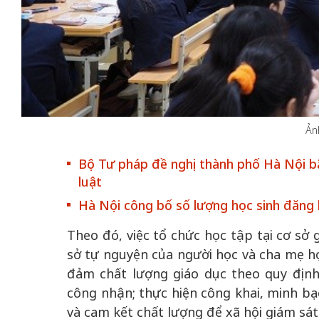
50 n
 Việt Nam gia
50 năm Việt Nam gia
nhập
UNESCO: Khơi
nhập UNESCO: Khơi
nguồn 
ội lực văn hóa,
nguồn nội lực văn hóa,
định 
Ản
nh vị thế kiến
định hình vị thế kiến
tạo |
ỳ 4: Sáng kiến
tạo | Kỳ 3: Hội nhập
hòa bì
Bộ Tư pháp đề nghị thành phố Hà Nội bã
 diện mạo mới
quốc tế bằng bản lĩnh
quy
luật
Việt Nam
Hà Nội công bố số lượng học sinh đăng 
Theo đó, việc tổ chức học tập tại cơ sở 
sở tự nguyện của người học và cha mẹ họ
đảm chất lượng giáo dục theo quy địn
công nhận; thực hiện công khai, minh bạc
và cam kết chất lượng để xã hội giám sát