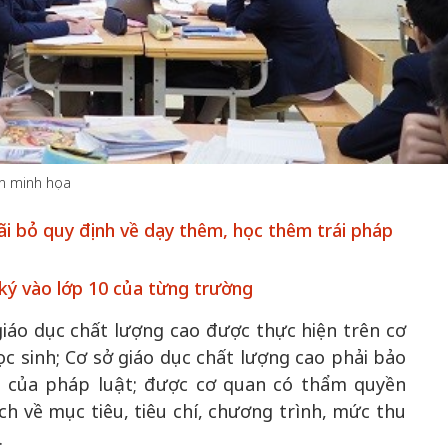
ăm Việt Nam gia
 UNESCO: Khơi
50 năm Việt Nam gia
nội lực văn hóa,
nhập UNESCO - Khơi
hình vị thế kiến
nguồn nội lực, định hình
Hà 
h minh họa
 Kỳ 1: Khát vọng
vị thế kiến tạo | Kỳ 2:
khô
nh thể hiện trong
Chuyển hóa hợp tác
mới 
i bỏ quy định về dạy thêm, học thêm trái pháp
ết định lịch sử
thành động lực phát
l
triển
ký vào lớp 10 của từng trường
giáo dục chất lượng cao được thực hiện trên cơ
c sinh; Cơ sở giáo dục chất lượng cao phải bảo
h của pháp luật; được cơ quan có thẩm quyền
h về mục tiêu, tiêu chí, chương trình, mức thu
.