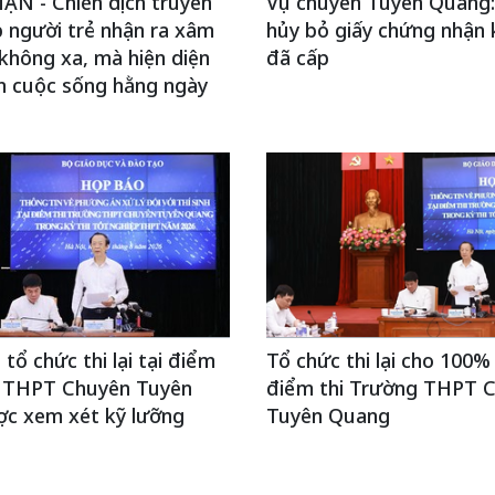
N - Chiến dịch truyền
Vụ chuyên Tuyên Quang:
 người trẻ nhận ra xâm
hủy bỏ giấy chứng nhận 
không xa, mà hiện diện
đã cấp
h cuộc sống hằng ngày
tổ chức thi lại tại điểm
Tổ chức thi lại cho 100% t
g THPT Chuyên Tuyên
điểm thi Trường THPT 
c xem xét kỹ lưỡng
Tuyên Quang