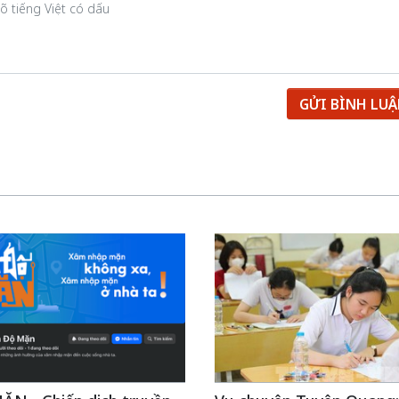
GỬI BÌNH LU