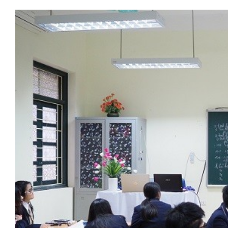
Bắc Biên - Giữ một ngôi
Xi
làng ven sông Hồng của Hà
Lê
Nội
TS. Trần Kim Hào