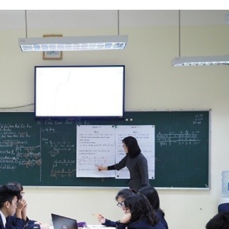
Vẻ đẹp củ
n lỗi, rồi sao nữa?!
văn
 Xuân Thọ
Lưu Nguyệt L