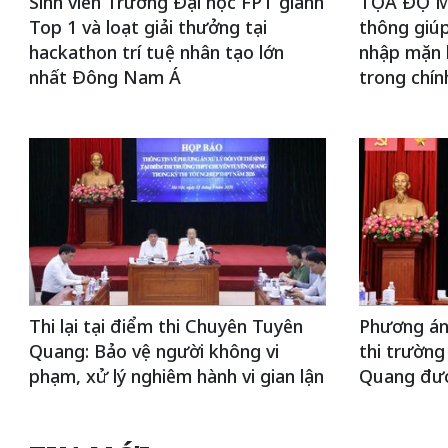
Sinh viên Trường Đại học FPT giành
TỌA ĐỘ MẶ
Top 1 và loạt giải thưởng tại
thông giúp
hackathon trí tuệ nhân tạo lớn
nhập mặn 
nhất Đông Nam Á
trong chín
Thi lại tại điểm thi Chuyên Tuyên
Phương án 
Quang: Bảo vệ người không vi
thi trườn
phạm, xử lý nghiêm hành vi gian lận
Quang đượ