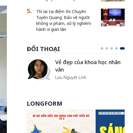
Thi lại tại điểm thi Chuyên
Tuyên Quang: Bảo vệ người
không vi phạm, xử lý nghiêm
hành vi gian lận
ĐỐI THOẠI
Cuộc chiến của nh
a khoa học nhân
“ngai vàng” trên k
mạng
inh
Nguyễn Nam
LONGFORM