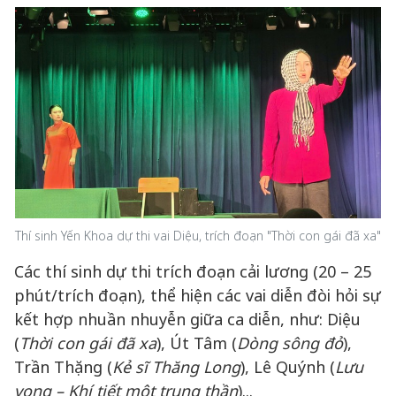
Thí sinh Yến Khoa dự thi vai Diệu, trích đoạn "Thời con gái đã xa"
Các thí sinh dự thi trích đoạn cải lương (20 – 25
phút/trích đoạn), thể hiện các vai diễn đòi hỏi sự
kết hợp nhuần nhuyễn giữa ca diễn, như: Diệu
(
Thời con gái đã xa
), Út Tâm (
Dòng sông đỏ
),
Trần Thặng (
Kẻ sĩ Thăng Long
), Lê Quýnh (
Lưu
vong – Khí tiết một trung thần
)...