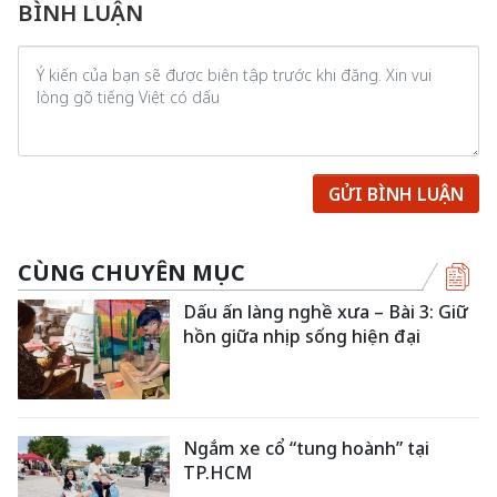
BÌNH LUẬN
GỬI BÌNH LUẬN
CÙNG CHUYÊN MỤC
Dấu ấn làng nghề xưa – Bài 3: Giữ
hồn giữa nhịp sống hiện đại
Ngắm xe cổ “tung hoành” tại
TP.HCM