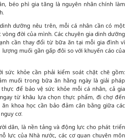
ân, béo phì gia tăng là nguyên nhân chính làm
h.
 dinh dưỡng nêu trên, mỗi cá nhân cần có một
 vòng đời của mình. Các chuyên gia dinh dưỡng
nh cần thay đổi từ bữa ăn tại mỗi gia đình vì
ụ lượng muối gần gấp đôi so với khuyến cáo của
ới sức khỏe cần phải kiểm soát chặt chẽ gồm:
iảm muối trong bữa ăn hằng ngày là giải pháp
t thực để bảo vệ sức khỏe mỗi cá nhân, cả gia
 ngay từ khâu lựa chọn thực phẩm, đi chợ đến
ộ ăn khoa học cần bảo đảm cân bằng giữa các
 nguy cơ.
ời dân, là nền tảng và động lực cho phát triển
nỗ lực của Nhà nước, các cơ quan chuyên môn