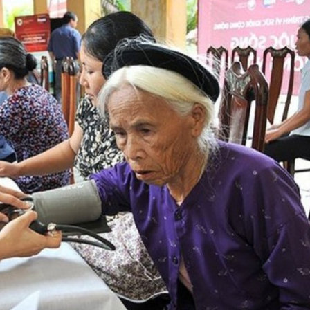
 một ngôi
Xin lỗi, rồi sao nữa?!
 Hồng của Hà
Lê Xuân Thọ