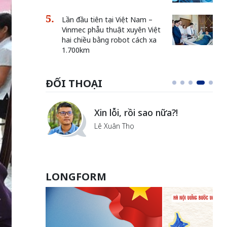
Lần đầu tiên tại Việt Nam –
Vinmec phẫu thuật xuyên Việt
hai chiều bằng robot cách xa
1.700km
ĐỐI THOẠI
Vẻ đẹp của khoa học nhân
văn
Lưu Nguyệt Linh
LONGFORM