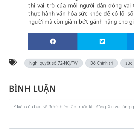
thì vai trò của mỗi người dân đóng vai 
thực hành văn hóa sức khỏe để có lối s
người mà còn giảm bớt gánh nặng cho gia
Nghị quyết số 72-NQ/TW
Bộ Chính trị
sức 
BÌNH LUẬN