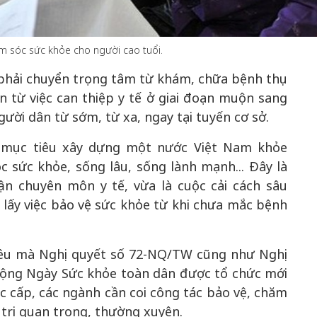
m sóc sức khỏe cho người cao tuổi.
50 năm Việt Nam gia
phải chuyển trọng tâm từ khám, chữa bệnh thụ
m gia
nhập UNESCO: Khơi
50 năm Việt 
từ việc can thiệp y tế ở giai đoạn muộn sang
 Khơi
nguồn nội lực văn hóa,
nhập UNESCO
gười dân từ sớm, từ xa, ngay tại tuyến cơ sở.
n hóa,
định hình vị thế kiến
nguồn nội lực, 
 kiến
tạo | Kỳ 1: Khát vọng
vị thế kiến tạo
 mục tiêu xây dựng một nước Việt Nam khỏe
 nhập
hòa bình thể hiện trong
Chuyển hóa 
sức khỏe, sống lâu, sống lành mạnh... Đây là
n lĩnh
quyết định lịch sử
thành động l
ận chuyên môn y tế, vừa là cuộc cải cách sâu
triển
, lấy việc bảo vệ sức khỏe từ khi chưa mắc bệnh
iêu mà Nghị quyết số 72-NQ/TW cũng như Nghị
 động Ngày Sức khỏe toàn dân được tổ chức mới
c cấp, các ngành cần coi công tác bảo vệ, chăm
 trị quan trọng, thường xuyên.