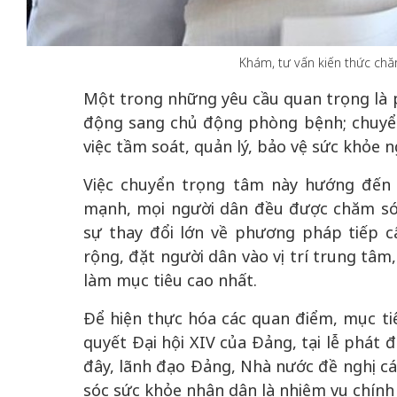
Khám, tư vấn kiến thức chă
Một trong những yêu cầu quan trọng là 
50 năm Việt Nam gia
50 năm Việt Na
động sang chủ động phòng bệnh; chuyển 
nhập UNESCO: Khơi
nhập UNESCO:
việc tầm soát, quản lý, bảo vệ sức khỏe n
 vào
nguồn nội lực văn hóa,
nguồn nội lực vă
riển
định hình vị thế kiến
định hình vị thế
Việc chuyển trọng tâm này hướng đến
ô qua
tạo | Kỳ 4: Sáng kiến
tạo | Kỳ 3: Hội
mạnh, mọi người dân đều được chăm sóc 
a
làm nên diện mạo mới
quốc tế bằng bả
sự thay đổi lớn về phương pháp tiếp c
Việt Nam
rộng, đặt người dân vào vị trí trung tâm
làm mục tiêu cao nhất.
Để hiện thực hóa các quan điểm, mục t
quyết Đại hội XIV của Đảng, tại lễ phát
đây, lãnh đạo Đảng, Nhà nước đề nghị cá
sóc sức khỏe nhân dân là nhiệm vụ chính