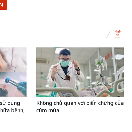
ẬN
 sử dụng
Không chủ quan với biến chứng của
chữa bệnh,
cúm mùa