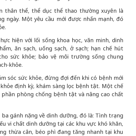
ện thân thể, thể dục thể thao thường xuyên là
ng ngày. Một yêu cầu mới được nhấn mạnh, đó
ỏe.
hực hiện với lối sống khoa học, văn minh, dinh
ẩm, ăn sạch, uống sạch, ở sạch; hạn chế hút
i cho sức khỏe; bảo vệ môi trường sống chung
ạch-khỏe.
ăm sóc sức khỏe, đừng đợi đến khi có bệnh mới
khỏe định kỳ, khám sàng lọc bệnh tật. Một chế
p phần phòng chống bệnh tật và nâng cao chất
 ba gánh nặng về dinh dưỡng, đó là: Tình trạng
iếu vi chất dinh dưỡng tại các khu vực khó khăn,
ng thừa cân, béo phì đang tăng nhanh tại khu