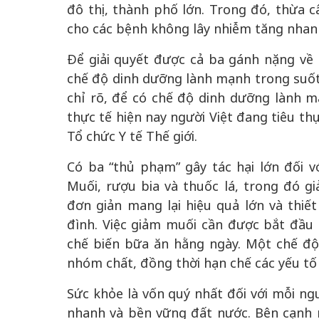
đô thị, thành phố lớn. Trong đó, thừa c
cho các bệnh không lây nhiễm tăng nhan
Để giải quyết được cả ba gánh nặng về
chế độ dinh dưỡng lành mạnh trong suốt
chỉ rõ, để có chế độ dinh dưỡng lành mạ
thực tế hiện nay người Việt đang tiêu th
Tổ chức Y tế Thế giới.
Có ba “thủ phạm” gây tác hại lớn đối v
Muối, rượu bia và thuốc lá, trong đó g
đơn giản mang lại hiệu quả lớn và thiế
đình. Việc giảm muối cần được bắt đầu
chế biến bữa ăn hằng ngày. Một chế đ
nhóm chất, đồng thời hạn chế các yếu tố
Sức khỏe là vốn quý nhất đối với mỗi ngư
nhanh và bền vững đất nước. Bên cạnh 