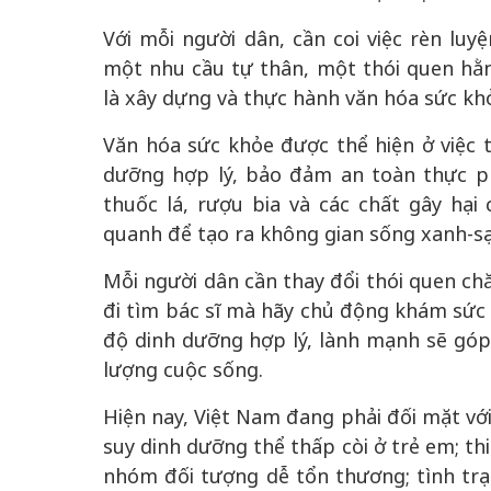
Với mỗi người dân, cần coi việc rèn luy
một nhu cầu tự thân, một thói quen hằ
là xây dựng và thực hành văn hóa sức kh
Văn hóa sức khỏe được thể hiện ở việc t
dưỡng hợp lý, bảo đảm an toàn thực ph
thuốc lá, rượu bia và các chất gây hạ
quanh để tạo ra không gian sống xanh-s
Mỗi người dân cần thay đổi thói quen ch
đi tìm bác sĩ mà hãy chủ động khám sức 
độ dinh dưỡng hợp lý, lành mạnh sẽ gó
lượng cuộc sống.
Hiện nay, Việt Nam đang phải đối mặt với
suy dinh dưỡng thể thấp còi ở trẻ em; th
nhóm đối tượng dễ tổn thương; tình trạ