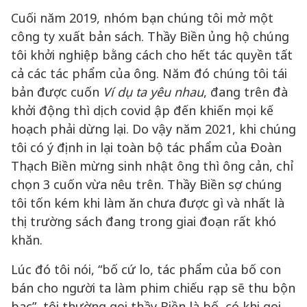
Cuối năm 2019, nhóm bạn chúng tôi mở một
công ty xuất bản sách. Thầy Biền ủng hộ chúng
tôi khởi nghiệp bằng cách cho hết tác quyền tất
cả các tác phẩm của ông. Năm đó chúng tôi tái
bản được cuốn
Ví dụ ta yêu nhau
, đang trên đà
khởi động thì dịch covid ập đến khiến mọi kế
hoạch phải dừng lại. Do vậy năm 2021, khi chúng
tôi có ý định in lại toàn bộ tác phẩm của Đoàn
Thạch Biền mừng sinh nhật ông thì ông cản, chỉ
chọn 3 cuốn vừa nêu trên. Thầy Biền sợ chúng
tôi tốn kém khi làm ăn chưa được gì và nhất là
thị trường sách đang trong giai đoạn rất khó
khăn.
Lúc đó tôi nói, “bố cứ lo, tác phẩm của bố con
bán cho người ta làm phim chiếu rạp sẽ thu bộn
bạc”, tôi thường gọi thầy Biền là bố, có khi gọi