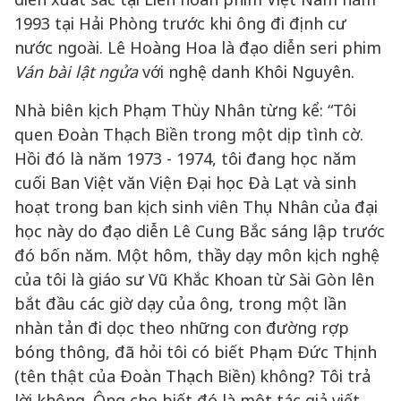
1993 tại Hải Phòng trước khi ông đi định cư
nước ngoài. Lê Hoàng Hoa là đạo diễn seri phim
Ván bài lật ngửa
với nghệ danh Khôi Nguyên.
Nhà biên kịch Phạm Thùy Nhân từng kể: “Tôi
quen Đoàn Thạch Biền trong một dịp tình cờ.
Hồi đó là năm 1973 - 1974, tôi đang học năm
cuối Ban Việt văn Viện Đại học Đà Lạt và sinh
hoạt trong ban kịch sinh viên Thụ Nhân của đại
học này do đạo diễn Lê Cung Bắc sáng lập trước
đó bốn năm. Một hôm, thầy dạy môn kịch nghệ
của tôi là giáo sư Vũ Khắc Khoan từ Sài Gòn lên
bắt đầu các giờ dạy của ông, trong một lần
nhàn tản đi dọc theo những con đường rợp
bóng thông, đã hỏi tôi có biết Phạm Đức Thịnh
(tên thật của Đoàn Thạch Biền) không? Tôi trả
lời không. Ông cho biết đó là một tác giả viết