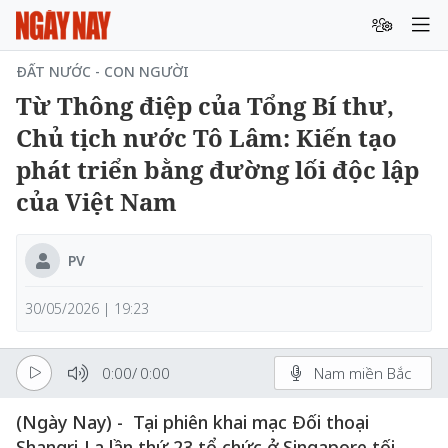
ĐẤT NƯỚC - CON NGƯỜI
Từ Thông điệp của Tổng Bí thư,
Chủ tịch nước Tô Lâm: Kiến tạo
phát triển bằng đường lối độc lập
của Việt Nam
PV
30/05/2026 | 19:23
0:00
/
0:00
Nam miền Bắc
(Ngày Nay) - Tại phiên khai mạc Đối thoại
Shangri-La lần thứ 23 tổ chức ở Singapore tối