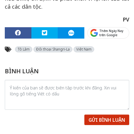
cả các dân tộc.
PV
Thêm Ngày Nay
trên Google
Tô Lâm
Đối thoại Shangri-La
Việt Nam
BÌNH LUẬN
GỬI BÌNH LUẬN