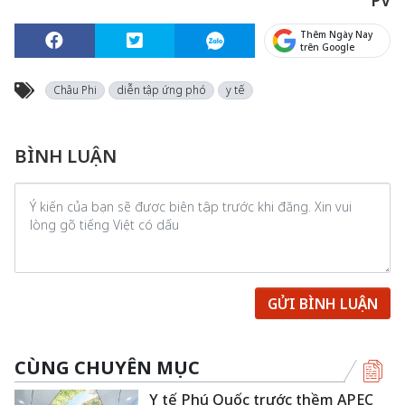
PV
Thêm Ngày Nay
trên Google
Châu Phi
diễn tập ứng phó
y tế
BÌNH LUẬN
GỬI BÌNH LUẬN
CÙNG CHUYÊN MỤC
Y tế Phú Quốc trước thềm APEC