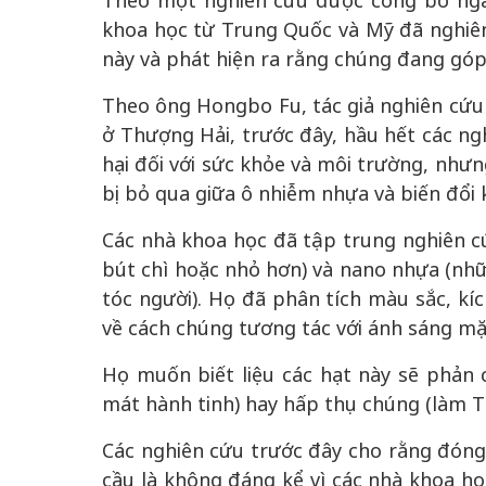
Theo một nghiên cứu được công bố ngà
khoa học từ Trung Quốc và Mỹ đã nghiên
này và phát hiện ra rằng chúng đang góp
Theo ông Hongbo Fu, tác giả nghiên cứu 
ở Thượng Hải, trước đây, hầu hết các ng
hại đối với sức khỏe và môi trường, nhưn
bị bỏ qua giữa ô nhiễm nhựa và biến đổi k
Các nhà khoa học đã tập trung nghiên c
bút chì hoặc nhỏ hơn) và nano nhựa (nhữn
tóc người). Họ đã phân tích màu sắc, kí
về cách chúng tương tác với ánh sáng mặt
Họ muốn biết liệu các hạt này sẽ phản 
mát hành tinh) hay hấp thụ chúng (làm Tr
Các nghiên cứu trước đây cho rằng đóng
cầu là không đáng kể vì các nhà khoa họ