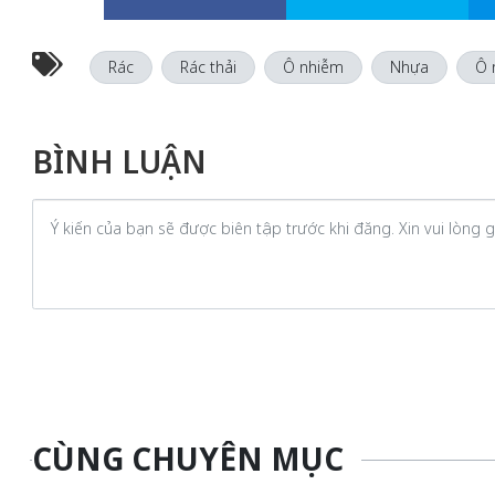
Rác
Rác thải
Ô nhiễm
Nhựa
Ô 
BÌNH LUẬN
CÙNG CHUYÊN MỤC