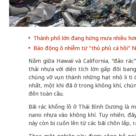
 gia
50 năm Việt Na
Thành phố lớn đang hứng mưa nhiều hơ
hơi
nhập UNESCO:
 hình
Hà Nội vững bước vào
nguồn nội lực vă
Báo động ô nhiễm từ "thủ phủ cá hồi" 
ỳ 2:
không gian phát triển
định hình vị thế
Nằm giữa Hawaii và California, "đảo rác
tác
mới - Kỳ 5: Thủ đô qua
tạo | Kỳ 4: Sán
thải nhựa với diện tích lớn gấp đôi ba
hát
lăng kính số hóa
làm nên diện m
chúng vỡ vụn thành những hạt nhỏ li ti 
nhất, một khi đã ở trong không khí, chú
đến toàn cầu.
Bãi rác khổng lồ ở Thái Bình Dương là m
nano nhựa vào không khí. Tuy nhiên, đây
này còn bị cuốn lên từ các bãi chôn lấp, 