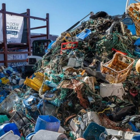
Bắc Biên - Giữ một ngô
i nhà
làng ven sông Hồng c
Nội
TS. Trần Kim Hào