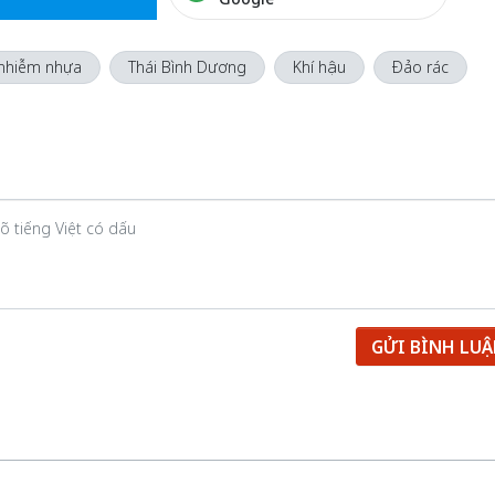
nhiễm nhựa
Thái Bình Dương
Khí hậu
Đảo rác
GỬI BÌNH LU