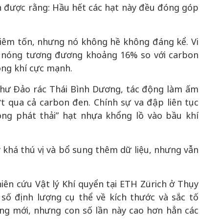
nh được rằng: Hầu hết các hạt này đều đóng góp
iêm tốn, nhưng nó không hề không đáng kể. Vi
m nóng tương đương khoảng 16% so với carbon
ông khí cực mạnh.
 như Đảo rác Thái Bình Dương, tác động làm ấm
t qua cả carbon đen. Chính sự va đập liên tục
ng phát thải” hạt nhựa khổng lồ vào bầu khí
 khá thú vị và bổ sung thêm dữ liệu, nhưng vẫn
ên cứu Vật lý Khí quyển tại ETH Zürich ở Thụy
 số định lượng cụ thể về kích thước và sắc tố
ng mới, nhưng con số lần này cao hơn hẳn các