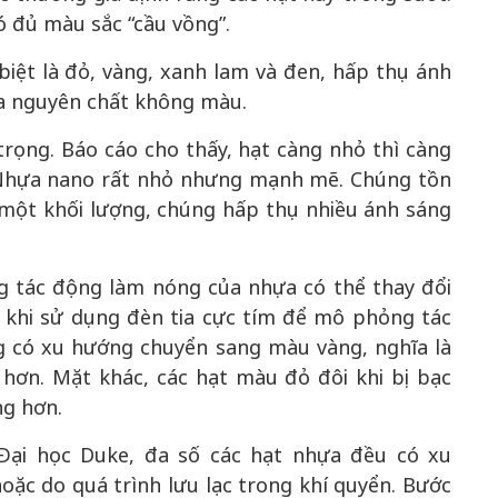
ó đủ màu sắc “cầu vồng”.
iệt là đỏ, vàng, xanh lam và đen, hấp thụ ánh
ựa nguyên chất không màu.
rọng. Báo cáo cho thấy, hạt càng nhỏ thì càng
 Nhựa nano rất nhỏ nhưng mạnh mẽ. Chúng tồn
g một khối lượng, chúng hấp thụ nhiều ánh sáng
g tác động làm nóng của nhựa có thể thay đổi
, khi sử dụng đèn tia cực tím để mô phỏng tác
g có xu hướng chuyển sang màu vàng, nghĩa là
hơn. Mặt khác, các hạt màu đỏ đôi khi bị bạc
ng hơn.
,Đại học Duke, đa số các hạt nhựa đều có xu
oặc do quá trình lưu lạc trong khí quyển. Bước