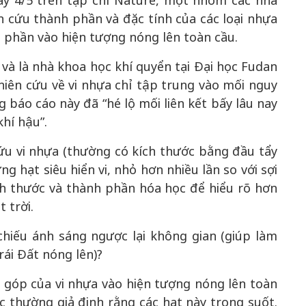
y 4/5 trên tạp chí Nature, một nhóm các nhà
 cứu thành phần và đặc tính của các loại nhựa
 phần vào hiện tượng nóng lên toàn cầu.
và là nhà khoa học khí quyển tại Đại học Fudan
hiên cứu về vi nhựa chỉ tập trung vào mối nguy
g báo cáo này đã “hé lộ mối liên kết bấy lâu nay
hí hậu”.
ứu vi nhựa (thường có kích thước bằng đầu tẩy
g hạt siêu hiển vi, nhỏ hơn nhiều lần so với sợi
ch thước và thành phần hóa học để hiểu rõ hơn
 trời.
chiếu ánh sáng ngược lại không gian (giúp làm
ái Đất nóng lên)?
 góp của vi nhựa vào hiện tượng nóng lên toàn
c thường giả định rằng các hạt này trong suốt.