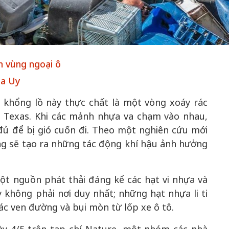
50 năm Việt 
m gia
50 năm Việt Nam gia
nhập UNESCO
n vùng ngoại ô
 Khơi
nhập UNESCO: Khơi
nguồn nội lực 
n hóa,
nguồn nội lực văn hóa,
định hình vị t
Na Uy
 kiến
định hình vị thế kiến
tạo | Kỳ 1: K
" khổng lồ này thực chất là một vòng xoáy rác
g kiến
tạo | Kỳ 3: Hội nhập
hòa bình thể h
ng Texas. Khi các mảnh nhựa va chạm vào nhau,
ạo mới
quốc tế bằng bản lĩnh
quyết định l
đủ để bị gió cuốn đi. Theo một nghiên cứu mới
Việt Nam
ng sẽ tạo ra những tác động khí hậu ảnh hưởng
ột nguồn phát thải đáng kể các hạt vi nhựa và
 không phải nơi duy nhất; những hạt nhựa li ti
rác ven đường và bụi mòn từ lốp xe ô tô.