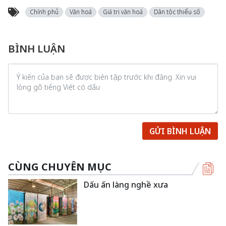
Chính phủ
Văn hoá
Giá trị văn hoá
Dân tộc thiểu số
BÌNH LUẬN
GỬI BÌNH LUẬN
CÙNG CHUYÊN MỤC
Dấu ấn làng nghề xưa