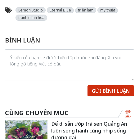
Lemon Studio
Eternal Blue
triển lãm
mỹ thuật
tranh minh họa
BÌNH LUẬN
GỬI BÌNH LUẬN
CÙNG CHUYÊN MỤC
Để di sản ướp trà sen Quảng An
luôn song hành cùng nhịp sống
đương đại