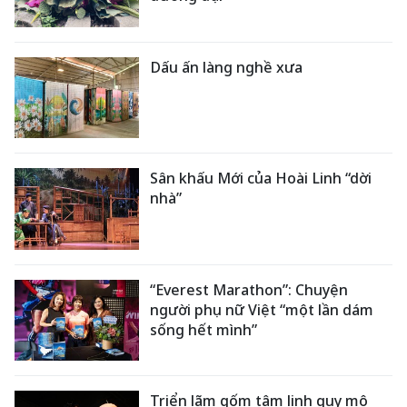
Dấu ấn làng nghề xưa
Sân khấu Mới của Hoài Linh “dời
nhà”
“Everest Marathon”: Chuyện
người phụ nữ Việt “một lần dám
sống hết mình”
Triển lãm gốm tâm linh quy mô