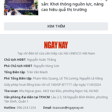
sản: Khơi thông nguồn lực, nâng
cao hiệu quả thị trường
XEM THÊM
Tạp chí điện tử của Liên hiệp các Hội UNESCO Việt Nam
Chủ tịch HĐBT
: Nguyễn Xuân Thắng
Phó Chủ tịch HĐBT
: Nguyễn Hùng Sơn
Tổng Biên tập
: Trần Văn Mạnh
Phó Tổng Biên tập
: Phạm Hữu Quang, Lê Thị Lương, Nguyễn Lệ Hằng
Giấy phép hoạt động báo chí số 160/GP-BTTTT cấp ngày 11/6/2024
Tòa soạn
: Khu Ngoại giao, 44/3 Vạn Bảo, phường Ngọc Hà, Hà Nội
Văn phòng đại diện tại TP.HCM
: Lầu 2-3, 58 Nguyễn Bỉnh Khiêm, phường
Tân Định, Quận 1
Hotline
: 096.234.1234
Email
:
toasoan@ngaynay.vn