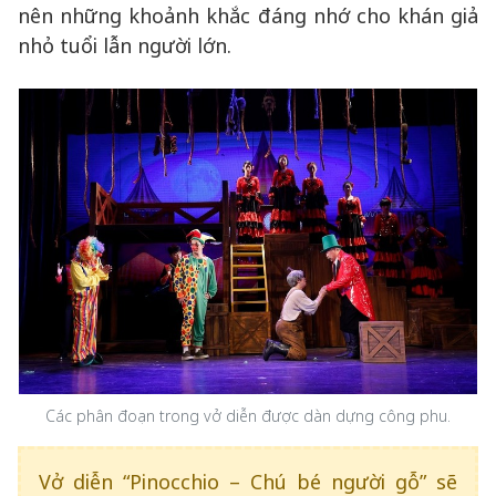
nên những khoảnh khắc đáng nhớ cho khán giả
nhỏ tuổi lẫn người lớn.
Các phân đoạn trong vở diễn được dàn dựng công phu.
Vở diễn “Pinocchio – Chú bé người gỗ” sẽ