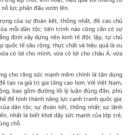
g nỗ lực phấn đấu vươn lên.
ọng của sự đoàn kết, thống nhất, đề cao chủ
của mỗi dân tộc; tiến trình nào cũng cần có sự
hẳng định xây dựng nền kinh tế độc lập, tự chủ
p quốc tế sâu rộng, thực chất và hiệu quả là xu
a có lợi cho mình, vừa có lợi cho châu Á, vừa
ớng cho rằng sức mạnh mềm chính là tận dụng
để tạo ra giá trị gia tăng cao hơn. Với Việt Nam,
ộng, bao gồm đường lối lý luận đúng đắn, phù
chế để hình thành năng lực cạnh tranh quốc gia;
của dân tộc; sự đoàn kết, thống nhất; sự lãnh
ến, nhất là biết khơi dậy sức mạnh của lớp trẻ,
úng chỗ.