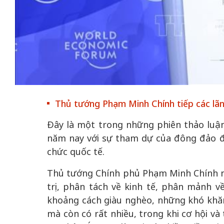
 gia
50 năm Việt Na
hơi
nhập UNESCO:
 hình
Hà Nội vững bước vào
nguồn nội lực vă
Thủ tướng Phạm Minh Chính tiếp các lãn
ỳ 2:
không gian phát triển
định hình vị thế
tác
mới - Kỳ 5: Thủ đô qua
tạo | Kỳ 4: Sán
Đây là một trong những phiên thảo luậ
hát
lăng kính số hóa
làm nên diện m
năm nay với sự tham dự của đông đảo đạ
chức quốc tế.
Thủ tướng Chính phủ Phạm Minh Chính nh
trị, phân tách về kinh tế, phân mảnh v
khoảng cách giàu nghèo, những khó khăn
mà còn có rất nhiều, trong khi cơ hội và