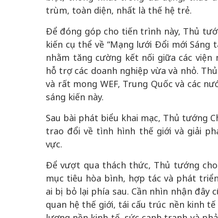
trùm, toàn diện, nhất là thế hệ trẻ.
Để đóng góp cho tiến trình này, Thủ tư
kiến cụ thể về “Mạng lưới Đổi mới Sáng t
nhằm tăng cường kết nối giữa các viện 
hỗ trợ các doanh nghiệp vừa và nhỏ. Th
và rất mong WEF, Trung Quốc và các nướ
sáng kiến này.
Sau bài phát biểu khai mạc, Thủ tướng C
trao đổi về tình hình thế giới và giải 
vực.
Để vượt qua thách thức, Thủ tướng cho r
mục tiêu hòa bình, hợp tác và phát triể
ai bị bỏ lại phía sau. Cần nhìn nhận đây c
quan hệ thế giới, tái cấu trúc nền kinh 
lượng nền kinh tế, sức cạnh tranh và phả