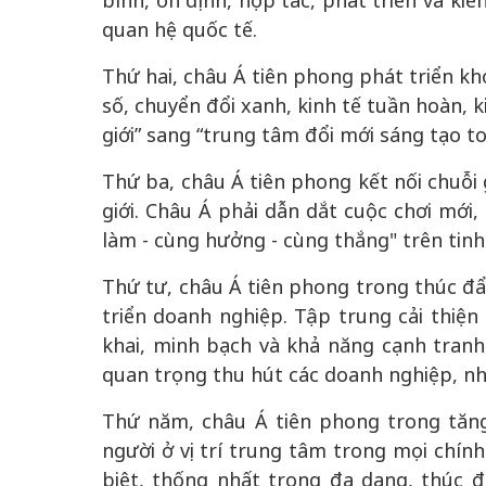
bình, ổn định, hợp tác, phát triển và kiê
quan hệ quốc tế.
Thứ hai, châu Á tiên phong phát triển kh
số, chuyển đổi xanh, kinh tế tuần hoàn, 
giới” sang “trung tâm đổi mới sáng tạo to
Thứ ba, châu Á tiên phong kết nối chuỗi g
giới. Châu Á phải dẫn dắt cuộc chơi mới,
làm - cùng hưởng - cùng thắng" trên tinh th
Thứ tư, châu Á tiên phong trong thúc đẩy
triển doanh nghiệp. Tập trung cải thiệ
khai, minh bạch và khả năng cạnh tranh
quan trọng thu hút các doanh nghiệp, nh
Thứ năm, châu Á tiên phong trong tăng
người ở vị trí trung tâm trong mọi chính
biệt, thống nhất trong đa dạng, thúc 