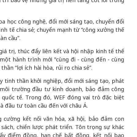
n trì bảo vệ những giá trị nền tảng cốt lõi trong
oa học công nghệ, đổi mới sáng tạo, chuyển đổi
kinh tế chia sẻ; chuyển mạnh từ “công xưởng thế
àn cầu”.
iá trị, thúc đẩy liên kết và hội nhập kinh tế thế
 một hành trình mới "cùng đi - cùng đến - cùng
ần “lợi ích hài hòa, rủi ro chia sẻ”.
 tinh thần khởi nghiệp, đổi mới sáng tạo, phát
n môi trường đầu tư kinh doanh, bảo đảm công
 quốc tế. Trong đó, WEF đóng vai trò đặc biệt
à đầu tư toàn cầu đến với châu Á.
 cường kết nối văn hóa, xã hội, bảo đảm con
 sách, chiến lược phát triển. Tôn trọng sự khác
đẩy điểm đồng, hạn chế bất đồng, kết nối bao