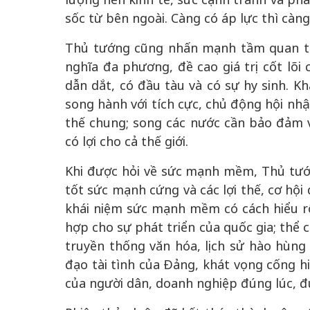
sốc từ bên ngoài. Càng có áp lực thì càn
Thủ tướng cũng nhấn mạnh tầm quan tr
nghĩa đa phương, đề cao giá trị cốt lõi 
dẫn dắt, có đầu tàu và có sự hy sinh. K
song hành với tích cực, chủ động hội nhậ
thế chung; song các nước cần bảo đảm vừ
có lợi cho cả thế giới.
Khi được hỏi về sức mạnh mềm, Thủ tư
tốt sức mạnh cứng và các lợi thế, cơ hội 
khái niệm sức mạnh mềm có cách hiểu r
hợp cho sự phát triển của quốc gia; thể 
truyền thống văn hóa, lịch sử hào hùng 
đạo tài tình của Đảng, khát vọng cống hi
của người dân, doanh nghiệp đúng lúc, đ