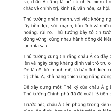
ra, châu Á cũng là nơi có nhiều niềm ti
chắc về chính trị, kinh tế, văn hóa, xã hội.
Thủ tướng nhấn mạnh, với việc không ngừ
lũy tiềm lực, sức mạnh, bản lĩnh và nh
hoảng, rủi ro. Thủ tướng bày tỏ tin tư
đứng vững, cùng nhau hành động để kiến 
lại phía sau.
Thủ tướng cũng tin rằng châu Á có đầy đ
lên và ngày càng khẳng định vai trò trụ 
Đó là nội lực mạnh mẽ, là bản lĩnh kiên 
trị châu Á, khả năng thích ứng năng độn
Để xây dựng một Thế kỷ của châu Á già
Thủ tướng Chính phủ đã đề xuất “5 tiên p
Trước hết, châu Á tiên phong trong kiên 