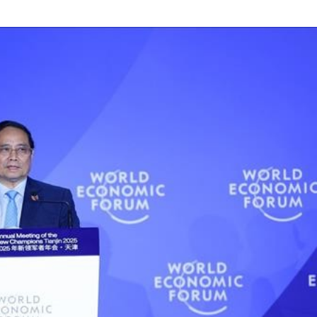
Bắc Biên - Giữ một ngô
i nhà
làng ven sông Hồng c
Nội
TS. Trần Kim Hào