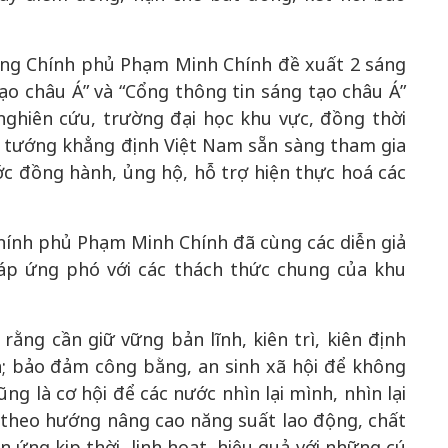
ớng Chính phủ Phạm Minh Chính đề xuất 2 sáng
ạo châu Á” và “Cổng thông tin sáng tạo châu Á”
nghiên cứu, trường đại học khu vực, đồng thời
ủ tướng khẳng định Việt Nam sẵn sàng tham gia
c đồng hành, ủng hộ, hỗ trợ hiện thực hoá các
hính phủ Phạm Minh Chính đã cùng các diễn giả
pháp ứng phó với các thách thức chung của khu
ằng cần giữ vững bản lĩnh, kiên trì, kiên định
n; bảo đảm công bằng, an sinh xã hội để không
ũng là cơ hội để các nước nhìn lại mình, nhìn lại
tế theo hướng nâng cao năng suất lao động, chất
n ứng kịp thời, linh hoạt, hiệu quả với những cú