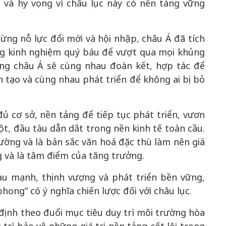
n và hy vọng vì châu lục này có nền tảng vững
ng nỗ lực đổi mới và hội nhập, châu Á đã tích
ững kinh nghiệm quý báu để vượt qua mọi khủng
ởng châu Á sẽ cùng nhau đoàn kết, hợp tác để
tạo và cùng nhau phát triển để không ai bị bỏ
ủ cơ sở, nền tảng để tiếp tục phát triển, vươn
cột, đầu tàu dẫn dắt trong nền kinh tế toàn cầu.
cường và là bản sắc văn hoá đặc thù làm nên giá
g và là tâm điểm của tăng trưởng.
u mạnh, thịnh vượng và phát triển bền vững,
hong” có ý nghĩa chiến lược đối với châu lục.
định theo đuổi mục tiêu duy trì môi trường hòa