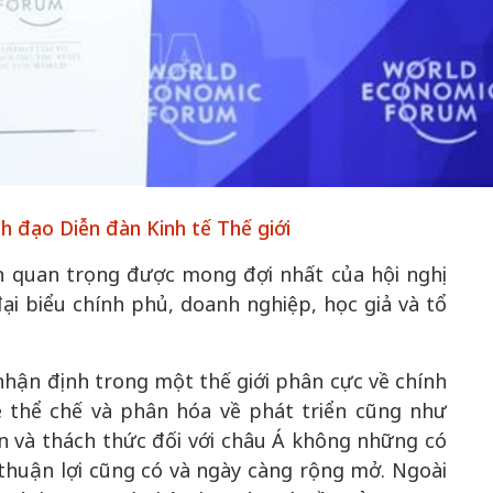
50 năm Việt 
m gia
50 năm Việt Nam gia
nhập UNESCO
 Khơi
nhập UNESCO: Khơi
nguồn nội lực 
n hóa,
nguồn nội lực văn hóa,
định hình vị t
h đạo Diễn đàn Kinh tế Thế giới
 kiến
định hình vị thế kiến
tạo | Kỳ 1: K
g kiến
tạo | Kỳ 3: Hội nhập
hòa bình thể h
n quan trọng được mong đợi nhất của hội nghị
ạo mới
quốc tế bằng bản lĩnh
quyết định l
i biểu chính phủ, doanh nghiệp, học giả và tổ
Việt Nam
ận định trong một thế giới phân cực về chính
ề thể chế và phân hóa về phát triển cũng như
 và thách thức đối với châu Á không những có
 thuận lợi cũng có và ngày càng rộng mở. Ngoài