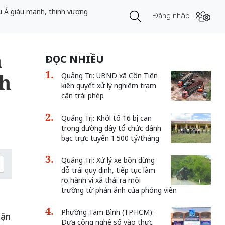
u Á giàu mạnh, thịnh vượng
Đăng nhập
n
ĐỌC NHIỀU
nh
Quảng Trị: UBND xã Cồn Tiên
kiên quyết xử lý nghiêm trạm
cân trái phép
Quảng Trị: Khởi tố 16 bị can
trong đường dây tổ chức đánh
bạc trực tuyến 1.500 tỷ/tháng
Quảng Trị: Xử lý xe bồn dừng
đỗ trái quy định, tiếp tục làm
rõ hành vi xả thải ra môi
trường từ phản ánh của phóng viên
Phường Tam Bình (TP.HCM):
uận
Đưa công nghệ số vào thực