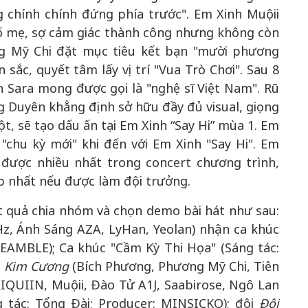
 chính chính đứng phía trước". Em Xinh Muộii
ố mẹ, sợ cảm giác thành công nhưng không còn
ng Mỹ Chi đặt mục tiêu kết bạn "mười phương
c, quyết tâm lấy vị trí "Vua Trò Chơi". Sau 8
Sara mong được gọi là "nghệ sĩ Việt Nam". Rũ
 Duyên khẳng định sở hữu đầy đủ visual, giọng
ột, sẽ tạo dấu ấn tại Em Xinh “Say Hi” mùa 1. Em
"chu kỳ mới" khi đến với Em Xinh "Say Hi". Em
được nhiều nhất trong concert chương trình,
 nhất nếu được làm đội trưởng.
ết quả chia nhóm và chọn demo bài hát như sau:
Hz, Ánh Sáng AZA, LyHan, Yeolan) nhận ca khúc
REAMBLE); Ca khúc "Cầm Kỳ Thi Họa" (Sáng tác:
i
Kim Cương
(Bích Phương, Phương Mỹ Chi, Tiên
QUIIN, Muộii, Đào Tử A1J, Saabirose, Ngô Lan
g tác: Tổng Đài; Producer: MINSICKO); đội
Đôi