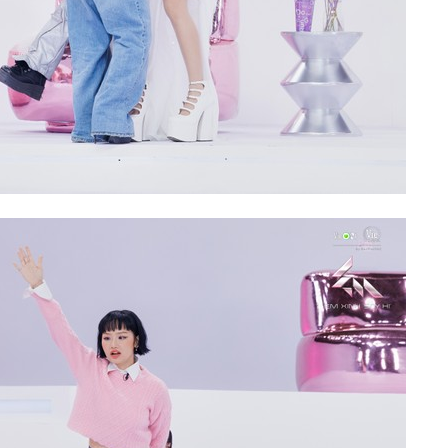
50 năm Việt Nam gia
am gia
nhập UNESCO: Khơi
50 năm Việt
 Khơi
nguồn nội lực văn hóa,
nhập UNESCO
ăn hóa,
định hình vị thế kiến
nguồn nội lực,
ế kiến
tạo | Kỳ 1: Khát vọng
vị thế kiến tạ
i nhập
hòa bình thể hiện trong
Chuyển hóa 
ản lĩnh
quyết định lịch sử
thành động 
triển