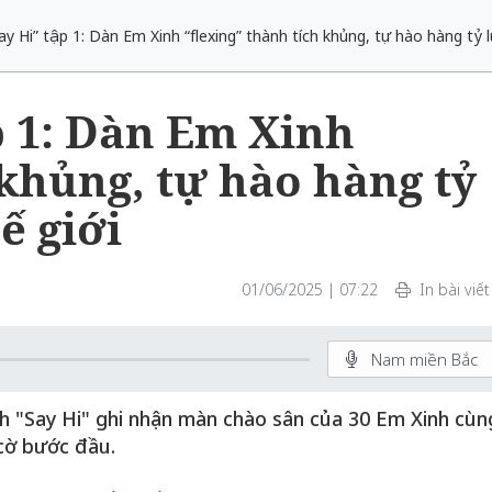
ay Hi” tập 1: Dàn Em Xinh “flexing” thành tích khủng, tự hào hàng tỷ 
p 1: Dàn Em Xinh
 khủng, tự hào hàng tỷ
ế giới
01/06/2025 | 07:22
In bài viết
Nam miền Bắc
nh "Say Hi" ghi nhận màn chào sân của 30 Em Xinh cùn
cờ bước đầu.