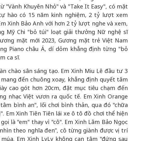
từ "Vành Khuyên Nhỏ" và "Take It Easy", có mặt
 tự hào có 15 năm kinh nghiệm, 2 tỷ lượt xem
Em Xinh Bảo Anh với hơn 2 tỷ lượt nghe và xem,
g Mỹ Chi "bỏ túi" loạt giải thưởng Nữ nghệ sĩ
 Gương mặt mới 2023, Gương mặt trẻ Việt Nam
Vàng Piano châu Á, dí dỏm khẳng định từng "bỏ
m ca sĩ.
àn chào sân sáng tạo. Em Xinh Miu Lê đầu tư 3
i mang đến chuông xoay, khẳng định quyết tâm
iày cao gót hơn 20cm, đặt mục tiêu chạm đến
ng nhạc Việt vươn ra quốc tế. Em Xinh Orange
tâm bình an", lối chơi bình thản, qua đó "chữa
ị". Em Xinh Tiên Tiên lái xe ô tô đồ chơi thể hiện
ọi là "em" thay vì "cô". Em Xinh Lâm Bảo Ngọc
hìn theo nghĩa đen”, cô từng giành được vị trí
 múa. Em Xinh LyLy không can tâm "đứng sau