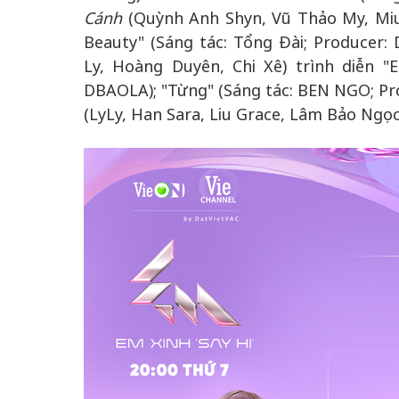
Cánh
(Quỳnh Anh Shyn, Vũ Thảo My, Miu
Beauty" (Sáng tác: Tổng Đài; Producer:
Ly, Hoàng Duyên, Chi Xê) trình diễn "
DBAOLA); "Từng" (Sáng tác: BEN NGO; Pr
(LyLy, Han Sara, Liu Grace, Lâm Bảo Ng