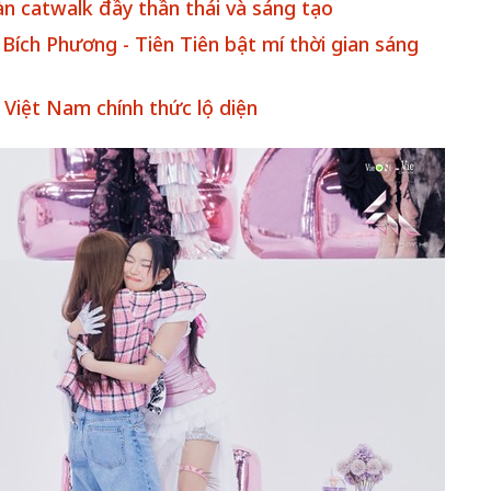
àn catwalk đầy thần thái và sáng tạo
h Bích Phương - Tiên Tiên bật mí thời gian sáng
 Việt Nam chính thức lộ diện
ữ một ngôi
Xin lỗi, rồi sao nữa?!
g Hồng của Hà
Lê Xuân Thọ