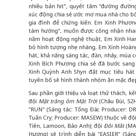
nhiều bản hit", quyết tâm "đường đường
xúc động chia sẻ ước mơ mua nhà cho b
gia đình để chứng kiến. Em Xinh Phươ
tám hướng", muốn được công nhận nhan sắ
năm hoạt động nghệ thuật, Em Xinh Han 
bỏ hình tượng nhẹ nhàng, Em Xinh Hoàng
hát, khả năng sáng tác, đàn, nhảy, múa c
Xinh Bích Phương chia sẻ đã bước sang 
Xinh Quỳnh Anh Shyn đặt mục tiêu hát 
tuyên bố sẽ hình thành nhóm ăn mặc đẹp
Sau phần giới thiệu và loạt thử thách, k
đội
Mặt trăng ôm Mặt Trời
(Châu Bùi, 52
"RUN" (Sáng tác: Tổng Đài; Producer: D
Tuấn Cry; Producer: MASEW) thuộc về độ
Tiên, Lamoon, Bảo Anh); đội
Đôi Mắt
(MAI
Hương) sẽ trình diễn bài "EASIER" (Sán