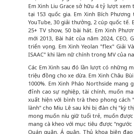
Em Xinh Liu Grace sở hữu 4 tỷ lượt xem 
tại 153 quốc gia. Em Xinh Bích Phương
YouTube, 30 giải thưởng, 2 cúp quốc tế. 
25+ TV show, 50 bài hát. Em Xinh Phươn
mới 2013, Bài hát của năm 2024, CEO,
triển vọng. Em Xinh Yeolan "flex" Giải 
ISAAC" khi làm nữ chính trong MV của na
Các Em Xinh sau đó lần lượt có những m
triệu đồng cho xe dừa. Em Xinh Châu Bù
1000%. Em Xinh Pháo Northside mang g
đỉnh cao sự nghiệp, tài chính, muốn ma
xuất hiện với bình trà theo phong cách "
lành" cho Miu Lê sau khi bị đàn chị "kỳ th
mong muốn níu giữ tuổi trẻ, muốn được g
mang cà kheo với mục tiêu được "ngước n
Quán quân, Á quân, Thủ khoa biên đạo