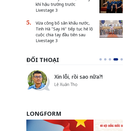
khí hậu trường trước
Livestage 3
Vừa công bố sân khấu nước,
Tinh Hà "Say Hi" tiếp tục hé lộ
cuộc chia tay đầu tiên sau
Livestage 3
ĐỐI THOẠI
Vẻ đẹp của khoa học nhân
văn
Lưu Nguyệt Linh
LONGFORM