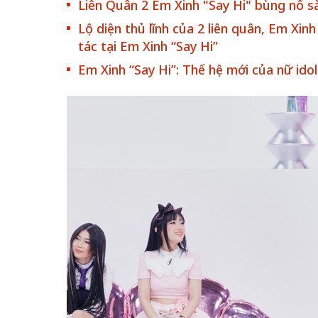
Liên Quân 2 Em Xinh "Say Hi" bùng nổ s
Lộ diện thủ lĩnh của 2 liên quân, Em Xin
tác tại Em Xinh “Say Hi”
Em Xinh “Say Hi”: Thế hệ mới của nữ idol
Bắc Biên - Gi
 đến chơi nhà
làng ven sôn
n
Nội
TS. Trần Kim Hào