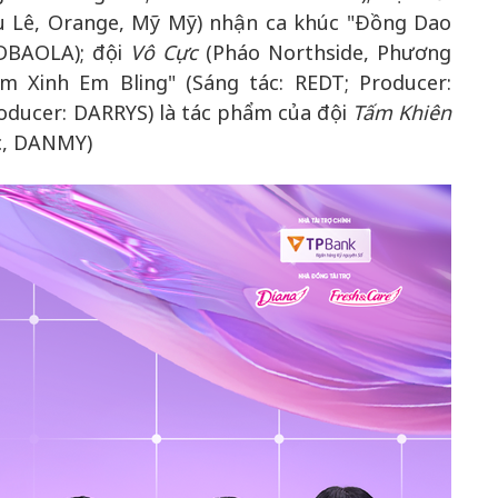
 Lê, Orange, Mỹ Mỹ) nhận ca khúc "Đồng Dao
 DBAOLA); đội
Vô Cực
(Pháo Northside, Phương
Em Xinh Em Bling" (Sáng tác: REDT; Producer:
oducer: DARRYS) là tác phẩm của đội
Tấm Khiên
ọc, DANMY)