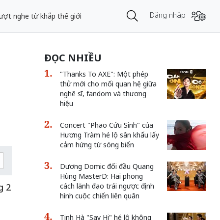
Đăng nhập
lượt nghe từ khắp thế giới
ĐỌC NHIỀU
"Thanks To AXE": Một phép
thử mới cho mối quan hệ giữa
nghệ sĩ, fandom và thương
hiệu
Concert "Phao Cứu Sinh" của
Hương Tràm hé lộ sân khấu lấy
cảm hứng từ sóng biển
Dương Domic đối đầu Quang
Hùng MasterD: Hai phong
g 2
cách lãnh đạo trái ngược định
hình cuộc chiến liên quân
Tinh Hà "Say Hi" hé lộ không