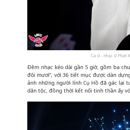
Ca sĩ - nhạc sĩ Pha
Đêm nhạc kéo dài gần 5 giờ, gồm ba chươ
đôi mươi”, với 36 tiết mục được dàn dựn
ảnh những người lính Cụ Hồ đã gác lại tu
dân tộc, đồng thời kết nối tinh thần ấy v