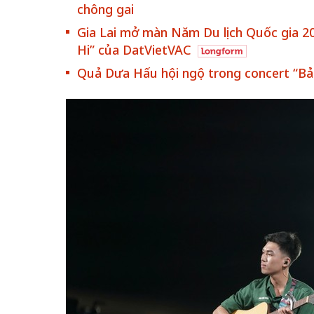
chông gai
Gia Lai mở màn Năm Du lịch Quốc gia 2
Hi” của DatVietVAC
Quả Dưa Hấu hội ngộ trong concert “Bản
chiến của những chiếc
Khách đến chơ
vàng” trên không gian
Lê Hiền
 Nam