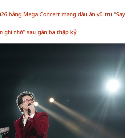
026 bằng Mega Concert mang dấu ấn vũ trụ “Say
 ghi nhớ” sau gần ba thập kỷ
Bắc Biên - Giữ một ngô
i nhà
làng ven sông Hồng c
Nội
TS. Trần Kim Hào