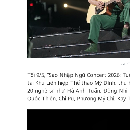
 gia
50 năm Việt Na
hơi
nhập UNESCO:
 hình
Hà Nội vững bước vào
nguồn nội lực vă
ỳ 2:
không gian phát triển
định hình vị thế
Ca sĩ
tác
mới - Kỳ 5: Thủ đô qua
tạo | Kỳ 4: Sán
hát
lăng kính số hóa
làm nên diện m
Tối 9/5, “Sao Nhập Ngũ Concert 2026: Tuổ
tại Khu Liên hiệp Thể thao Mỹ Đình, thu 
20 nghệ sĩ như Hà Anh Tuấn, Đông Nhi
Quốc Thiên, Chi Pu, Phương Mỹ Chi, Kay T