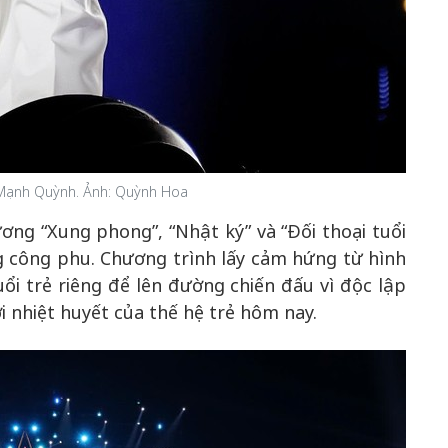
n Mạnh Quỳnh. Ảnh: Quỳnh Hoa
ng “Xung phong”, “Nhật ký” và “Đối thoại tuổi
g công phu. Chương trình lấy cảm hứng từ hình
ổi trẻ riêng để lên đường chiến đấu vì độc lập
ới nhiệt huyết của thế hệ trẻ hôm nay.