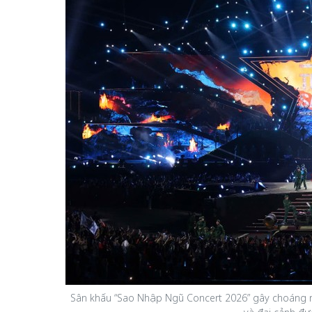
Sân khấu “Sao Nhập Ngũ Concert 2026” gây choáng n