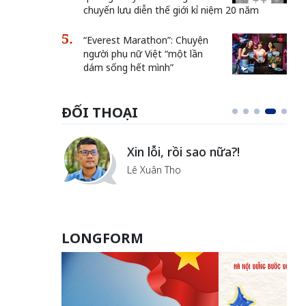
chuyến lưu diễn thế giới kỉ niệm 20 năm
“Everest Marathon”: Chuyện
người phụ nữ Việt “một lần
dám sống hết mình”
ĐỐI THOẠI
i
Xin lỗi, rồi sao nữa?!
ủa Hà
Lê Xuân Thọ
LONGFORM