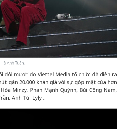
50 năm Việt 
m gia
50 năm Việt Nam gia
nhập UNESCO
 Khơi
nhập UNESCO: Khơi
nguồn nội lực 
n hóa,
nguồn nội lực văn hóa,
định hình vị t
 kiến
định hình vị thế kiến
tạo | Kỳ 1: K
 Hà Anh Tuấn.
g kiến
tạo | Kỳ 3: Hội nhập
hòa bình thể h
ạo mới
quốc tế bằng bản lĩnh
quyết định l
i đôi mươi” do Viettel Media tổ chức đã diễn ra
Việt Nam
hút gần 20.000 khán giả với sự góp mặt của hơn
, Hòa Minzy, Phan Mạnh Quỳnh, Bùi Công Nam,
rần, Anh Tú, Lyly…